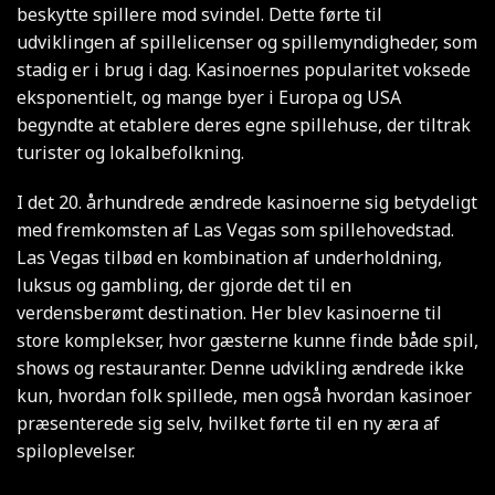
beskytte spillere mod svindel. Dette førte til
udviklingen af spillelicenser og spillemyndigheder, som
stadig er i brug i dag. Kasinoernes popularitet voksede
eksponentielt, og mange byer i Europa og USA
begyndte at etablere deres egne spillehuse, der tiltrak
turister og lokalbefolkning.
I det 20. århundrede ændrede kasinoerne sig betydeligt
med fremkomsten af Las Vegas som spillehovedstad.
Las Vegas tilbød en kombination af underholdning,
luksus og gambling, der gjorde det til en
verdensberømt destination. Her blev kasinoerne til
store komplekser, hvor gæsterne kunne finde både spil,
shows og restauranter. Denne udvikling ændrede ikke
kun, hvordan folk spillede, men også hvordan kasinoer
præsenterede sig selv, hvilket førte til en ny æra af
spiloplevelser.