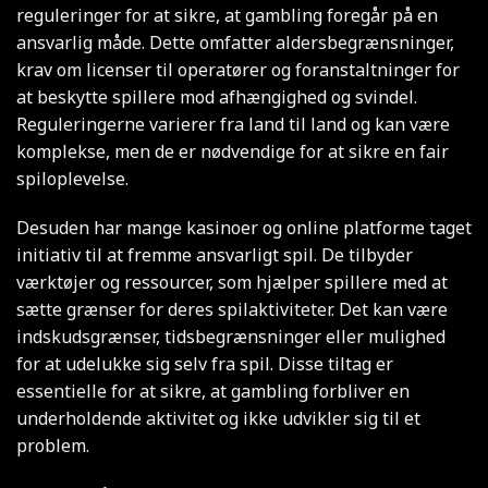
reguleringer for at sikre, at gambling foregår på en
ansvarlig måde. Dette omfatter aldersbegrænsninger,
krav om licenser til operatører og foranstaltninger for
at beskytte spillere mod afhængighed og svindel.
Reguleringerne varierer fra land til land og kan være
komplekse, men de er nødvendige for at sikre en fair
spiloplevelse.
Desuden har mange kasinoer og online platforme taget
initiativ til at fremme ansvarligt spil. De tilbyder
værktøjer og ressourcer, som hjælper spillere med at
sætte grænser for deres spilaktiviteter. Det kan være
indskudsgrænser, tidsbegrænsninger eller mulighed
for at udelukke sig selv fra spil. Disse tiltag er
essentielle for at sikre, at gambling forbliver en
underholdende aktivitet og ikke udvikler sig til et
problem.