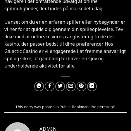
navigere i det omfattende udvalg af online
spilmuligheder, der findes på markedet i dag.
Uanset om du er en erfaren spiller eller nybegynder, er
vi her for at guide dig gennem din spilleoplevelse. Tøv
ikke med at udforske vores ranglister og finde det
kasino, der passer bedst til dine præferencer. Hos
Galactic Casino er vi engagerede i at fremme ansvarligt
spil og sikre, at gambling forbliver en sjov og
underholdende aktivitet for alle.
This entry was posted in
Public
. Bookmark the
permalink
.
ADMIN