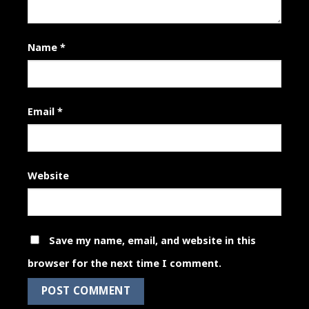
Name
*
Email
*
Website
Save my name, email, and website in this
browser for the next time I comment.