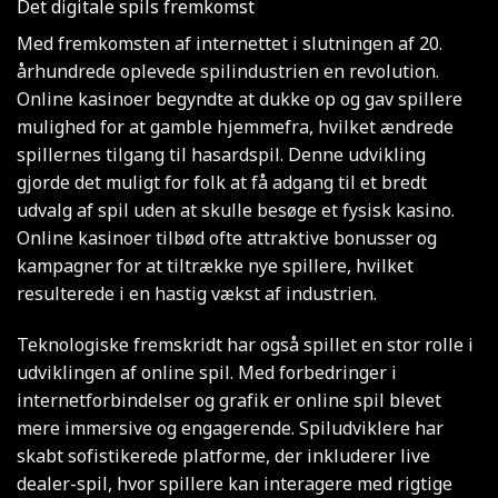
Det digitale spils fremkomst
Med fremkomsten af internettet i slutningen af 20.
århundrede oplevede spilindustrien en revolution.
Online kasinoer begyndte at dukke op og gav spillere
mulighed for at gamble hjemmefra, hvilket ændrede
spillernes tilgang til hasardspil. Denne udvikling
gjorde det muligt for folk at få adgang til et bredt
udvalg af spil uden at skulle besøge et fysisk kasino.
Online kasinoer tilbød ofte attraktive bonusser og
kampagner for at tiltrække nye spillere, hvilket
resulterede i en hastig vækst af industrien.
Teknologiske fremskridt har også spillet en stor rolle i
udviklingen af online spil. Med forbedringer i
internetforbindelser og grafik er online spil blevet
mere immersive og engagerende. Spiludviklere har
skabt sofistikerede platforme, der inkluderer live
dealer-spil, hvor spillere kan interagere med rigtige