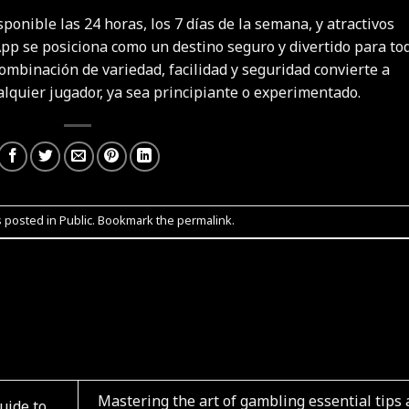
sponible las 24 horas, los 7 días de la semana, y atractivos
pp se posiciona como un destino seguro y divertido para to
combinación de variedad, facilidad y seguridad convierte a
lquier jugador, ya sea principiante o experimentado.
s posted in
Public
. Bookmark the
permalink
.
Mastering the art of gambling essential tips
uide to