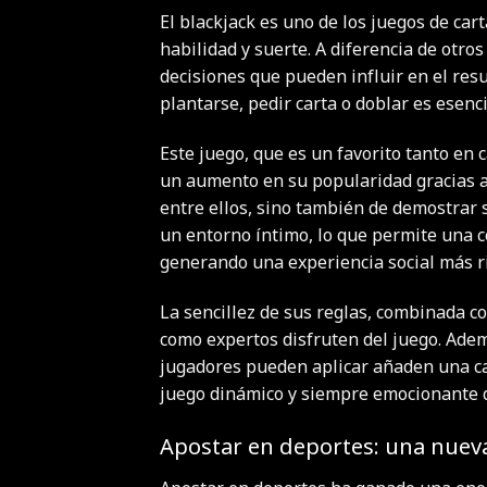
El blackjack es uno de los juegos de ca
habilidad y suerte. A diferencia de otro
decisiones que pueden influir en el resu
plantarse, pedir carta o doblar es esen
Este juego, que es un favorito tanto en 
un aumento en su popularidad gracias a 
entre ellos, sino también de demostrar 
un entorno íntimo, lo que permite una c
generando una experiencia social más ri
La sencillez de sus reglas, combinada c
como expertos disfruten del juego. Adem
jugadores pueden aplicar añaden una cap
juego dinámico y siempre emocionante 
Apostar en deportes: una nuev