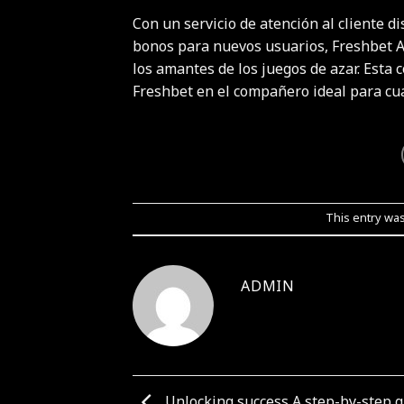
Con un servicio de atención al cliente di
bonos para nuevos usuarios, Freshbet A
los amantes de los juegos de azar. Esta 
Freshbet en el compañero ideal para cua
This entry wa
ADMIN
Unlocking success A step-by-step g