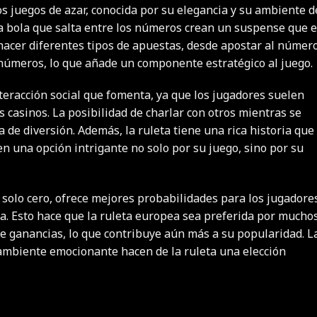
os juegos de azar, conocida por su elegancia y su ambiente d
 la bola que salta entre los números crean un suspense que 
 hacer diferentes tipos de apuestas, desde apostar al númer
 números, lo que añade un componente estratégico al juego.
nteracción social que fomenta, ya que los jugadores suelen
 casinos. La posibilidad de charlar con otros mientras se
 de diversión. Además, la ruleta tiene una rica historia que
 en una opción intrigante no solo por su juego, sino por su
n solo cero, ofrece mejores probabilidades para los jugadore
. Esto hace que la ruleta europea sea preferida por muchos
e ganancias, lo que contribuye aún más a su popularidad. L
 ambiente emocionante hacen de la ruleta una elección