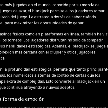
rtas más jugados en el mundo, conocido por su mezcla de
s juegos de azar, el blackjack permite a los jugadores tomar
ltado del juego. La estrategia detrás de saber cuándo
cial para maximizar las oportunidades de ganar.
casinos físicos como en plataformas en línea, también ha vis
los torneos. Los jugadores disfrutan no solo de competir
sus habilidades estratégicas. Además, el blackjack se juega 
onexión más cercana con el crupier y otros jugadores,
ca.
on la profundidad estratégica, permite que tanto principiant
ás, los numerosos sistemas de conteo de cartas que los
a extra de complejidad. Esto convierte al blackjack en un
que continúa atrayendo a nuevos adeptos.
a forma de emoción