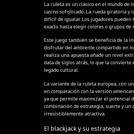
La ruleta es un clásico en el mundo de l
casino sofisticado. La rueda giratoria y
difícil de igualar. Los jugadores pueden
exacto hasta elegir colores o grupos de
Este juego también se beneficia de la i
disfrutar del ambiente compartido en los
realiza una apuesta añade un nivel extra
data de siglos atrás, lo que la convierte
legado cultural.
La variante de la ruleta europea, con u
en comparación con la versión americana
ya que permite maximizar el potencial d
combinación de estrategia, suerte y un
irresistiblemente atractiva.
El blackjack y su estrategia