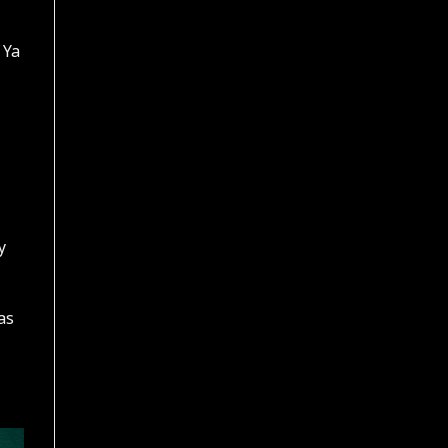
 Ya
y
as