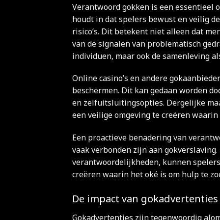
Verantwoord gokken is een essentieel 
houdt in dat spelers bewust en veilig d
risico’s. Dit betekent niet alleen dat 
van de signalen van problematisch gedr
individuen, maar ook de samenleving al
Online casino’s en andere gokaanbieder
beschermen. Dit kan gedaan worden door 
en zelfuitsluitingsopties. Dergelijke ma
een veilige omgeving te creëren waarin
Een proactieve benadering van verantwo
vaak verbonden zijn aan gokverslaving. 
verantwoordelijkheden, kunnen spelers
creëren waarin het oké is om hulp te zo
De impact van gokadvertenties
Gokadvertenties zijn tegenwoordig alo