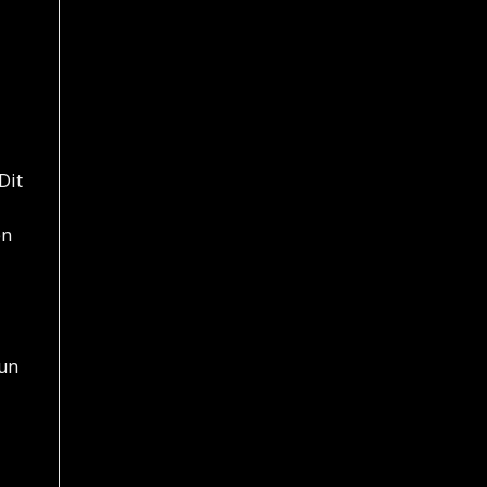
Dit
en
hun