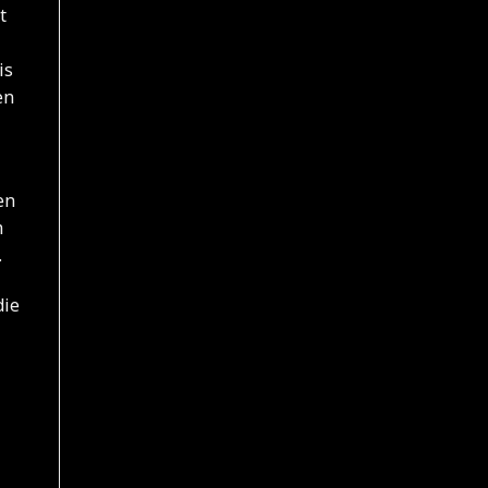
t
is
en
en
m
.
die