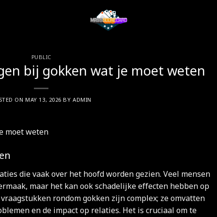
PUBLIC
gen bij gokken wat je moet weten
STED ON
MAY 13, 2026
BY
ADMIN
je moet weten
ken
ties die vaak over het hoofd worden gezien. Veel mensen
rmaak, maar het kan ook schadelijke effecten hebben op
 vraagstukken rondom gokken zijn complex; ze omvatten
oblemen en de impact op relaties. Het is cruciaal om te