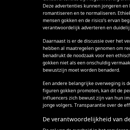
Deze advertenties kunnen jongeren en 
romantiseren en te normaliseren. Ethiek
mensen gokken en de risico’s ervan begr
verantwoordelijk adverteren en duidelij
Daarnaast is er de discussie over het 
hebben al maatregelen genomen om recl
benadrukt de noodzaak voor een ethisc
gokken niet als een onschuldig vermaak 
bewustzijn moet worden benaderd.
Een andere belangrijke overweging is de
figuren gokken promoten, kan dit de per
influencers zich bewust zijn van hun i
jonge volgers. Transparantie over de ef
De verantwoordelijkheid van d