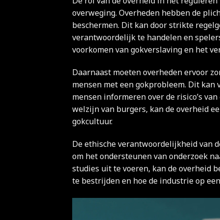
De rol van de overheid in het reguleren
overweging. Overheden hebben de plich
beschermen. Dit kan door strikte regel
verantwoordelijk te handelen en speler
voorkomen van gokverslaving en het ver
Daarnaast moeten overheden ervoor zor
mensen met een gokprobleem. Dit kan v
mensen informeren over de risico’s van
welzijn van burgers, kan de overheid e
gokcultuur.
De ethische verantwoordelijkheid van de
om het ondersteunen van onderzoek naa
studies uit te voeren, kan de overheid 
te bestrijden en hoe de industrie op e