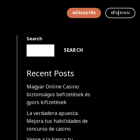
สมัครสมาชิก
เข้าสู่ระบบ
Search
SEARCH
Recent Posts
Magyar Online Casino:
biztonságos befizetések és
gyors kifizetések
La verdadera apuesta:
Mejora tus habilidades de
concurso de casino
Vence a la banca: tu