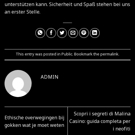
unterstützen kann. Sicherheit und Spaß stehen bei uns
an erster Stelle.
This entry was posted in
Public
. Bookmark the
permalink
.
ADMIN
Scopri i segreti di Malina
Ethische overwegingen bij
Casino: guida completa per
gokken wat je moet weten
i neofiti