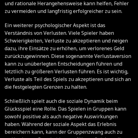
und rationale Herangehensweise kann helfen, Fehler
zu vermeiden und langfristig erfolgreicher zu sein.
Ein weiterer psychologischer Aspekt ist das
Verständnis von Verlusten. Viele Spieler haben
Schwierigkeiten, Verluste zu akzeptieren und neigen
dazu, ihre Einsätze zu erhöhen, um verlorenes Geld
zurückzugewinnen. Diese sogenannte Verlustaversion
kann zu unüberlegten Entscheidungen führen und
letztlich zu größeren Verlusten führen. Es ist wichtig,
Verluste als Teil des Spiels zu akzeptieren und sich an
die festgelegten Grenzen zu halten.
Schließlich spielt auch die soziale Dynamik beim
Glücksspiel eine Rolle. Das Spielen in Gruppen kann
sowohl positive als auch negative Auswirkungen
haben. Während der soziale Aspekt das Erlebnis
bereichern kann, kann der Gruppenzwang auch zu