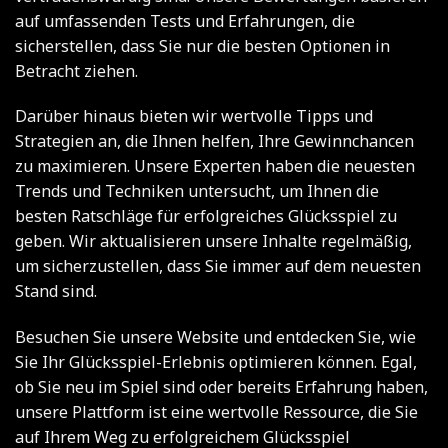
auf umfassenden Tests und Erfahrungen, die
sicherstellen, dass Sie nur die besten Optionen in
Betracht ziehen.
Darüber hinaus bieten wir wertvolle Tipps und
Strategien an, die Ihnen helfen, Ihre Gewinnchancen
zu maximieren. Unsere Experten haben die neuesten
Trends und Techniken untersucht, um Ihnen die
besten Ratschläge für erfolgreiches Glücksspiel zu
geben. Wir aktualisieren unsere Inhalte regelmäßig,
um sicherzustellen, dass Sie immer auf dem neuesten
Stand sind.
Besuchen Sie unsere Website und entdecken Sie, wie
Sie Ihr Glücksspiel-Erlebnis optimieren können. Egal,
ob Sie neu im Spiel sind oder bereits Erfahrung haben,
unsere Plattform ist eine wertvolle Ressource, die Sie
auf Ihrem Weg zu erfolgreichem Glücksspiel