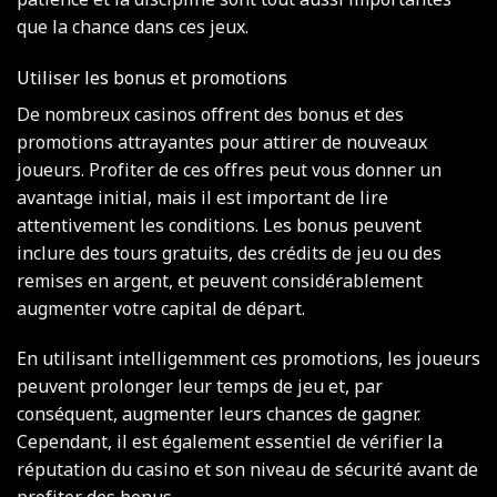
que la chance dans ces jeux.
Utiliser les bonus et promotions
De nombreux casinos offrent des bonus et des
promotions attrayantes pour attirer de nouveaux
joueurs. Profiter de ces offres peut vous donner un
avantage initial, mais il est important de lire
attentivement les conditions. Les bonus peuvent
inclure des tours gratuits, des crédits de jeu ou des
remises en argent, et peuvent considérablement
augmenter votre capital de départ.
En utilisant intelligemment ces promotions, les joueurs
peuvent prolonger leur temps de jeu et, par
conséquent, augmenter leurs chances de gagner.
Cependant, il est également essentiel de vérifier la
réputation du casino et son niveau de sécurité avant de