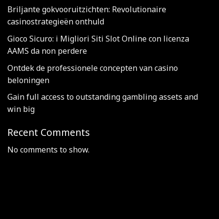
Briljante gokvooruitzichten: Revolutionaire
casinostrategieën onthuld
Gioco Sicuro: i Migliori Siti Slot Online con licenza
AAMS da non perdere
Ontdek de professionele concepten van casino
beloningen
Gain full access to outstanding gambling assets and
win big
Recent Comments
No comments to show.