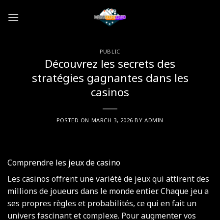
Skip
to
content
PUBLIC
Découvrez les secrets des
stratégies gagnantes dans les
casinos
POSTED ON
MARCH 3, 2026
BY
ADMIN
Comprendre les jeux de casino
Les casinos offrent une variété de jeux qui attirent des
millions de joueurs dans le monde entier. Chaque jeu a
ses propres règles et probabilités, ce qui en fait un
univers fascinant et complexe. Pour augmenter vos