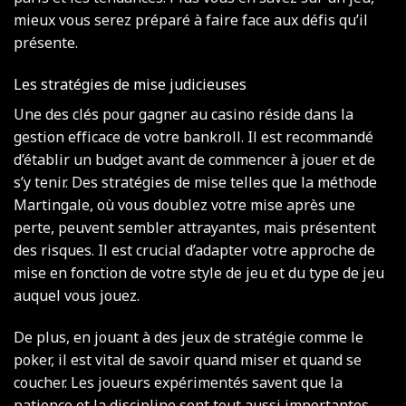
mieux vous serez préparé à faire face aux défis qu’il
présente.
Les stratégies de mise judicieuses
Une des clés pour gagner au casino réside dans la
gestion efficace de votre bankroll. Il est recommandé
d’établir un budget avant de commencer à jouer et de
s’y tenir. Des stratégies de mise telles que la méthode
Martingale, où vous doublez votre mise après une
perte, peuvent sembler attrayantes, mais présentent
des risques. Il est crucial d’adapter votre approche de
mise en fonction de votre style de jeu et du type de jeu
auquel vous jouez.
De plus, en jouant à des jeux de stratégie comme le
poker, il est vital de savoir quand miser et quand se
coucher. Les joueurs expérimentés savent que la
patience et la discipline sont tout aussi importantes