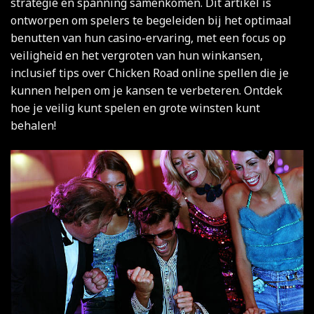
strategie en spanning samenkomen. Dit artikel is
ontworpen om spelers te begeleiden bij het optimaal
benutten van hun casino-ervaring, met een focus op
veiligheid en het vergroten van hun winkansen,
inclusief tips over
Chicken Road online
spellen die je
kunnen helpen om je kansen te verbeteren. Ontdek
hoe je veilig kunt spelen en grote winsten kunt
behalen!