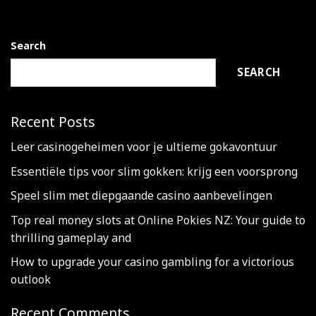
Search
SEARCH
Recent Posts
Leer casinogeheimen voor je ultieme gokavontuur
Essentiële tips voor slim gokken: krijg een voorsprong
Speel slim met diepgaande casino aanbevelingen
Top real money slots at Online Pokies NZ: Your guide to
thrilling gameplay and
How to upgrade your casino gambling for a victorious
outlook
Recent Comments