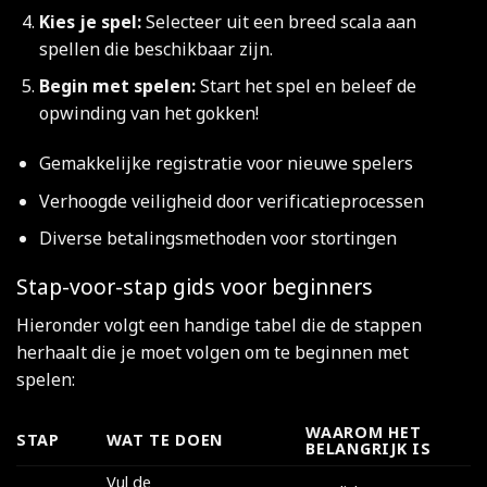
Kies je spel:
Selecteer uit een breed scala aan
spellen die beschikbaar zijn.
Begin met spelen:
Start het spel en beleef de
opwinding van het gokken!
Gemakkelijke registratie voor nieuwe spelers
Verhoogde veiligheid door verificatieprocessen
Diverse betalingsmethoden voor stortingen
Stap-voor-stap gids voor beginners
Hieronder volgt een handige tabel die de stappen
herhaalt die je moet volgen om te beginnen met
spelen:
WAAROM HET
STAP
WAT TE DOEN
BELANGRIJK IS
Vul de