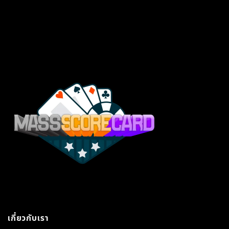
เกี่ยวกับเรา