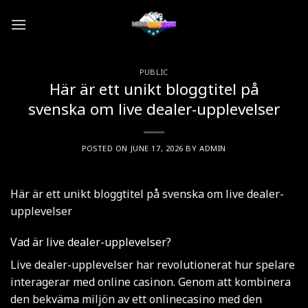
Skip
to
content
PUBLIC
Här är ett unikt bloggtitel på
svenska om live dealer-upplevelser
POSTED ON
JUNE 17, 2026
BY
ADMIN
Här är ett unikt bloggtitel på svenska om live dealer-
upplevelser
Vad är live dealer-upplevelser?
Live dealer-upplevelser har revolutionerat hur spelare
interagerar med online casinon. Genom att kombinera
den bekväma miljön av ett onlinecasino med den