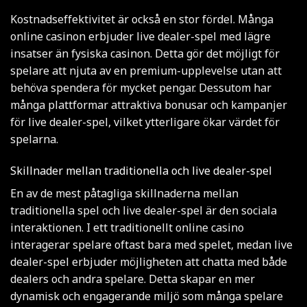
Kostnadseffektivitet är också en stor fördel. Många
online casinon erbjuder live dealer-spel med lägre
insatser än fysiska casinon. Detta gör det möjligt för
spelare att njuta av en premium-upplevelse utan att
behöva spendera för mycket pengar. Dessutom har
många plattformar attraktiva bonusar och kampanjer
för live dealer-spel, vilket ytterligare ökar värdet för
spelarna.
Skillnader mellan traditionella och live dealer-spel
En av de mest påtagliga skillnaderna mellan
traditionella spel och live dealer-spel är den sociala
interaktionen. I ett traditionellt online casino
interagerar spelare oftast bara med spelet, medan live
dealer-spel erbjuder möjligheten att chatta med både
dealers och andra spelare. Detta skapar en mer
dynamisk och engagerande miljö som många spelare