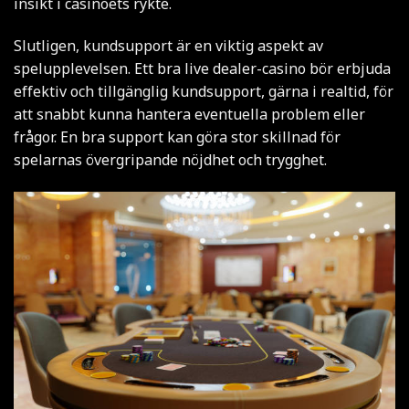
insikt i casinoets rykte.
Slutligen, kundsupport är en viktig aspekt av
spelupplevelsen. Ett bra live dealer-casino bör erbjuda
effektiv och tillgänglig kundsupport, gärna i realtid, för
att snabbt kunna hantera eventuella problem eller
frågor. En bra support kan göra stor skillnad för
spelarnas övergripande nöjdhet och trygghet.