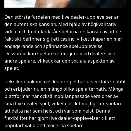
Den största fördelen med live dealer-upplevelser är
den autentiska känslan. Med hjälp av högkvalitativ
video- och ljudteknik får spelarna en känsla av att de
faktiskt befinner sig i ett casino, vilket skapar en mer
engagerande och spännande spelupplevelse.
Dessutom kan spelare interagera med dealers och
andra spelare, vilket ökar den sociala aspekten av
spelet.
Tekniken bakom live dealer-spel har utvecklats snabbt
och erbjuder nu en mängd olika spelalternativ. Många
plattformar har också mobilanpassade versioner av
sina live dealer-spel, vilket gör det möjligt för spelare
att delta när som helst och var som helst. Denna
flexibilitet har gjort live dealer-upplevelser till ett
populärt val bland moderna spelare.