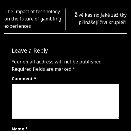
The impact of technology
Živé kasino Jaké zážitky
on the future of gambling
přinášejí živí krupiéři
experiences
Leave a Reply
Your email address will not be published.
Required fields are marked
*
Comment
*
Name
*