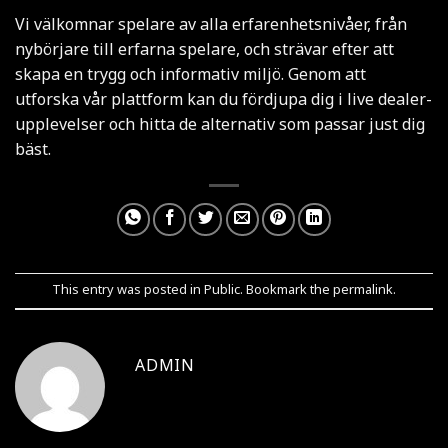
Vi välkomnar spelare av alla erfarenhetsnivåer, från
nybörjare till erfarna spelare, och strävar efter att
skapa en trygg och informativ miljö. Genom att
utforska vår plattform kan du fördjupa dig i live dealer-
upplevelser och hitta de alternativ som passar just dig
bäst.
This entry was posted in
Public
. Bookmark the
permalink
.
ADMIN