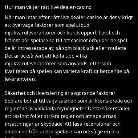
Hur man väljer rätt live dealer-casino
När man letar efter rätt live dealer-casino är det viktigt
att överväga faktorer som spelutbud,
mjukvaruleverantörer och kundsupport. Först och
främst bör spelare se till att casinot erbjuder de spel
de är intresserade av, så som blackjack eller roulette.
Det är också värt att kolla upp vilka
mjukvaruleverantörer som används, eftersom
kvaliteten på spelen kan variera kraftigt beroende på
leverantören.
Säkerhet och licensiering är avgörande faktorer.
Spelare bör alltid välja casinon som är licensierade och
reglerade av välkända myndigheter. Detta säkerställer
att casinot följer strikta regler och att spelarnas
insättningar är skyddade. Att läsa recensioner och
omdömen från andra spelare kan också ge en bra