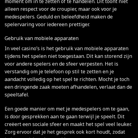
moment om in te zetten of te handelen. Dit toont niet
alleen respect voor de croupier, maar ook voor je
medespelers. Geduld en beleefdheid maken de
spelervaring voor iedereen prettiger.
Gebruik van mobiele apparaten
In veel casino’s is het gebruik van mobiele apparaten
tijdens het spelen niet toegestaan. Dit kan storend zijn
voor andere spelers en de sfeer verpesten. Het is
verstandig om je telefoon op stil te zetten en je
aandacht volledig op het spel te richten. Mocht je toch
een dringende zaak moeten afhandelen, verlaat dan de
speeltafel.
Een goede manier om met je medespelers om te gaan,
is door gesprekken aan te gaan terwijl je speelt. Dit
creëert een sociale sfeer en maakt het spel veel leuker.
Zorg ervoor dat je het gesprek ook kort houdt, zodat