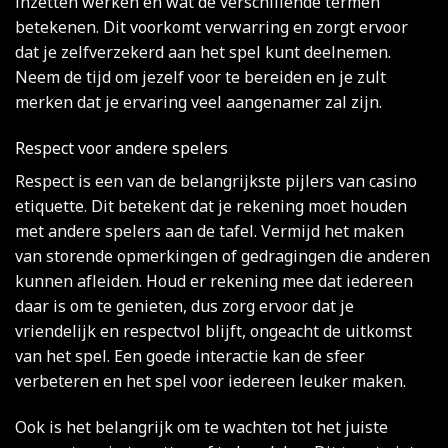
inzetten werken en wat de verschillende termen
betekenen. Dit voorkomt verwarring en zorgt ervoor
dat je zelfverzekerd aan het spel kunt deelnemen.
Neem de tijd om jezelf voor te bereiden en je zult
merken dat je ervaring veel aangenamer zal zijn.
Respect voor andere spelers
Respect is een van de belangrijkste pijlers van casino
etiquette. Dit betekent dat je rekening moet houden
met andere spelers aan de tafel. Vermijd het maken
van storende opmerkingen of gedragingen die anderen
kunnen afleiden. Houd er rekening mee dat iedereen
daar is om te genieten, dus zorg ervoor dat je
vriendelijk en respectvol blijft, ongeacht de uitkomst
van het spel. Een goede interactie kan de sfeer
verbeteren en het spel voor iedereen leuker maken.
Ook is het belangrijk om te wachten tot het juiste