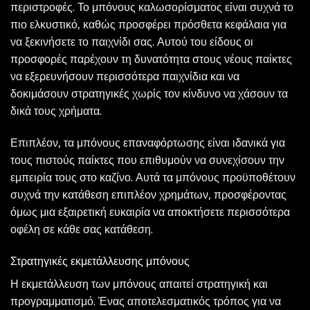
περιστροφές. Το μπόνους καλωσορίσματος είναι συχνά το
πιο ελκυστικό, καθώς προσφέρει πρόσθετα κεφάλαια για
να ξεκινήσετε το παιχνίδι σας. Αυτού του είδους οι
προσφορές παρέχουν τη δυνατότητα στους νέους παίκτες
να εξερευνήσουν περισσότερα παιχνίδια και να
δοκιμάσουν στρατηγικές χωρίς τον κίνδυνο να χάσουν τα
δικά τους χρήματα.
Επιπλέον, τα μπόνους επαναφόρτωσης είναι ιδανικά για
τους πιστούς παίκτες που επιθυμούν να συνεχίσουν την
εμπειρία τους στο καζίνο. Αυτά τα μπόνους προϋποθέτουν
συχνά την κατάθεση επιπλέον χρημάτων, προσφέροντας
όμως μια εξαιρετική ευκαιρία να αποκτήσετε περισσότερα
οφέλη σε κάθε σας κατάθεση.
Στρατηγικές εκμετάλλευσης μπόνους
Η εκμετάλλευση των μπόνους απαιτεί στρατηγική και
προγραμματισμό. Ένας αποτελεσματικός τρόπος για να