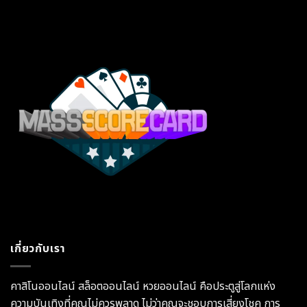
เกี่ยวกับเรา
คาสิโนออนไลน์ สล็อตออนไลน์ หวยออนไลน์ คือประตูสู่โลกแห่ง
ความบันเทิงที่คุณไม่ควรพลาด ไม่ว่าคุณจะชอบการเสี่ยงโชค การ