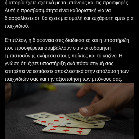
ή απορία έχετε σχετικά με τα μπόνους και τις προσφορές.
Αυτή η προσβασιμότητα είναι καθοριστική για να
διασφαλίσετε ότι θα έχετε μια ομαλή και ευχάριστη εμπειρία
παιχνιδιού.
Επιπλέον, η διαφάνεια στις διαδικασίες και η υποστήριξη
που προσφέρεται συμβάλλουν στην οικοδόμηση
εμπιστοσύνης ανάμεσα στους παίκτες και το καζίνο. Η
γνώση ότι έχετε υποστήριξη ανά πάσα στιγμή σας
επιτρέπει να εστιάσετε αποκλειστικά στην απόλαυση των
παιχνιδιών σας και την αξιοποίηση των μπόνους σας.