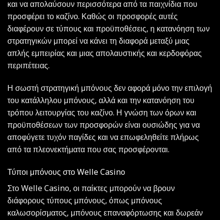
και να απολαύσουν περισσότερα από τα παιχνίδια που
προσφέρει το καζίνο. Καθώς οι προσφορές αυτές
διαφέρουν σε τύπους και προϋποθέσεις, η κατανόηση των
στρατηγικών μπορεί να κάνει τη διαφορά μεταξύ μιας
απλής εμπειρίας και μιας απολαυστικής και κερδοφόρας
περιπέτειας.
Η σωστή στρατηγική μπόνους δεν αφορά μόνο την επιλογή
του κατάλληλου μπόνους, αλλά και την κατανόηση του
τρόπου λειτουργίας του καζίνο. Η γνώση των όρων και
προϋποθέσεων των προσφορών είναι ουσιώδης για να
αποφύγετε τυχόν παγίδες και να επωφεληθείτε πλήρως
από τα πλεονεκτήματα που σας προσφέρονται.
Τύποι μπόνους στο Welle Casino
Στο Welle Casino, οι παίκτες μπορούν να βρουν
διάφορους τύπους μπόνους, όπως μπόνους
καλωσορίσματος, μπόνους επαναφόρτωσης και δωρεάν