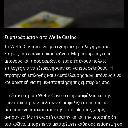
Συμπεράσματα για το Welle Casino
Το Welle Casino είναι μια εξαιρετική επιλογή για τους
λάτρεις του διαδικτυακού τζόγου. Με μια ευρεία γκάμα
μπόνους και προσφορών, οι παίκτες έχουν πολλές
επιλογές για να εξερευνήσουν και να επωφεληθούν. Η
στρατηγική επιλογής και εκμετάλλευσης των μπόνους είναι
καθοριστική για τη μεγιστοποίηση της εμπειρίας σας.
Η δέσμευση του Welle Casino στην ασφάλεια και την
ικανοποίηση των πελατών διασφαλίζει ότι οι παίκτες
μπορούν να απολαύσουν την εμπειρία τους χωρίς
ανησυχίες. Με τη σωστή στρατηγική και την υποστήριξη
του καζίνο, μπορείτε να μετατρέψετε κάθε σας επίσκεψη σε