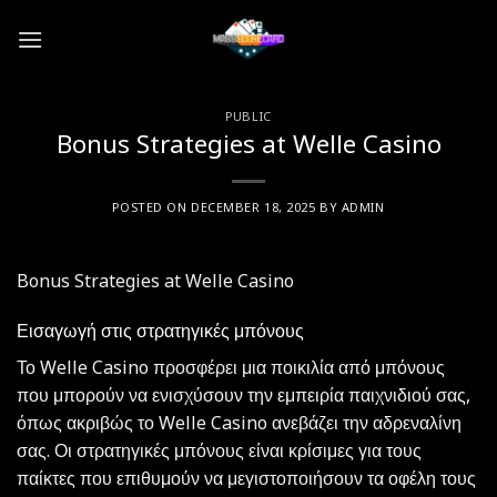
Skip
to
content
PUBLIC
Bonus Strategies at Welle Casino
POSTED ON
DECEMBER 18, 2025
BY
ADMIN
Bonus Strategies at Welle Casino
Εισαγωγή στις στρατηγικές μπόνους
Το Welle Casino προσφέρει μια ποικιλία από μπόνους
που μπορούν να ενισχύσουν την εμπειρία παιχνιδιού σας,
όπως ακριβώς το
Welle Casino
ανεβάζει την αδρεναλίνη
σας. Οι στρατηγικές μπόνους είναι κρίσιμες για τους
παίκτες που επιθυμούν να μεγιστοποιήσουν τα οφέλη τους