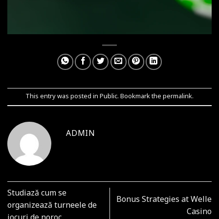
This entry was posted in
Public
. Bookmark the
permalink
.
ADMIN
Studiază cum se
Bonus Strategies at Welle
organizează turneele de
Casino
jocuri de noroc