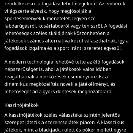
rendelkezésre a fogadási lehetőségekből. Az emberek
világszerte élvezik, hogy megjósolják a
sportesemények kimenetelét, legyen szó
labdarúgásról, kosárlabdáról vagy teniszről. A fogadási
lehetőségek széles skálájának köszönhetően a
játékosok számos alternatíva közül választhatnak, így a
fogadások izgalma és a sport iránti szeretet egyesül.
A modern technológia lehetővé tette az élő fogadások
népszerűségét is, ahol a játékosok valós időben
reagálhatnak a mérkőzések eseményeire. Ez a
dinamikus megközelítés növeli a játékélményt, és
lehetőséget ad a gyors döntések meghozatalára.
Kaszinójátékok
A kaszinójátékok széles választéka szintén jelentős
szerepet játszik a szerencsejáték piacon. A klasszikus
játékok, mint a blackjack, rulett és póker mellett egyre