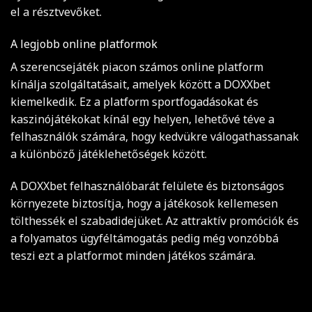
el a résztvevőket.
A legjobb online platformok
A szerencsejáték piacon számos online platform
kínálja szolgáltatásait, amelyek között a DOXXbet
kiemelkedik. Ez a platform sportfogadásokat és
kaszinójátékokat kínál egy helyen, lehetővé téve a
felhasználók számára, hogy kedvükre válogathassanak
a különböző játéklehetőségek között.
A DOXXbet felhasználóbarát felülete és biztonságos
környezete biztosítja, hogy a játékosok kellemesen
tölthessék el szabadidejüket. Az attraktív promóciók és
a folyamatos ügyféltámogatás pedig még vonzóbbá
teszi ezt a platformot minden játékos számára.