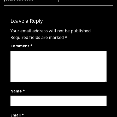
Leave a Reply
Your email address will not be published.
Required fields are marked
*
Comment
*
Name
*
Email
*