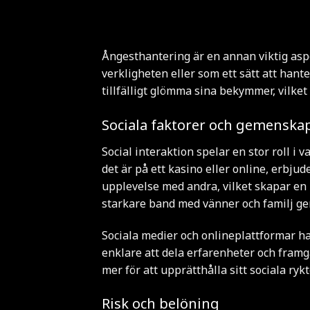
Ångesthantering är en annan viktig aspe
verkligheten eller som ett sätt att hant
tillfälligt glömma sina bekymmer, vilket 
Sociala faktorer och gemenska
Social interaktion spelar en stor roll 
det är på ett kasino eller online, erbju
upplevelse med andra, vilket skapar en 
starkare band med vänner och familj g
Sociala medier och onlineplattformar har
enklare att dela erfarenheter och framgå
mer för att upprätthålla sitt sociala ryk
Risk och belöning