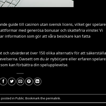
de guide till casinon utan svensk licens, vilket ger spelare
lattformar med generösa bonusar och skattefria vinster. Vi
bar information som gör att våra besökare kan fatta
och utvärderat över 150 olika alternativ för att säkerställ
plevelserna. Oavsett om du är nybörjare eller erfaren spelare
m som kan förbättra din spelupplevelse.
s posted in
Public
. Bookmark the
permalink
.