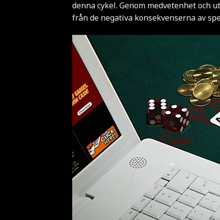
denna cykel. Genom medvetenhet och utb
från de negativa konsekvenserna av spe