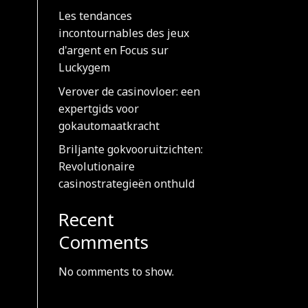
Les tendances
incontournables des jeux
d'argent en Focus sur
Luckygem
Verover de casinovloer: een
expertgids voor
gokautomaatkracht
Briljante gokvooruitzichten:
Revolutionaire
casinostrategieën onthuld
Recent
Comments
No comments to show.