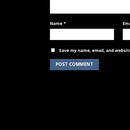
Name
*
Em
Save my name, email, and website