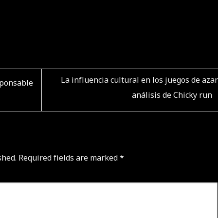
La influencia cultural en los juegos de aza
sponsable
análisis de Chicky run
shed.
Required fields are marked
*