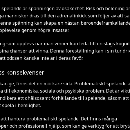
 spelande är spänningen av osäkerhet. Risk och belöning ä
a människor dras till den adrenalinkick som följer av att sa
 Denna spänning kan skapa en nästan beroendeframkalland
upplevelse genom högre insatser.
ing som upplevs när man vinner kan leda till en slags kognit
ina chanser att vinna. Denna föreställning kan i sin tur dri
 att oddsen kanske inte är i deras favör.
ss konsekvenser
kan ge, finns det en mörkare sida. Problematiskt spelande 
a till ekonomiska, sociala och psykiska problem. Det är vikt
indikera ett ohälsosamt förhållande till spelande, såsom att
t spela i hemlighet.
r att hantera problematiskt spelande. Det finns många
pper och professionell hjälp, som kan ge verktyg för att bryt