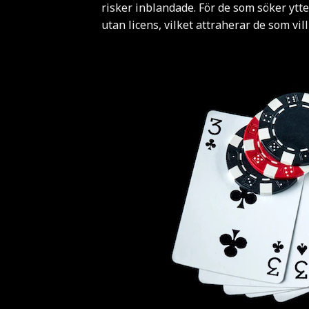
risker inblandade. För de som söker ytte
utan licens
, vilket attraherar de som vil