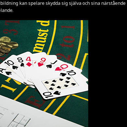
ildning kan spelare skydda sig själva och sina närstående
lande.