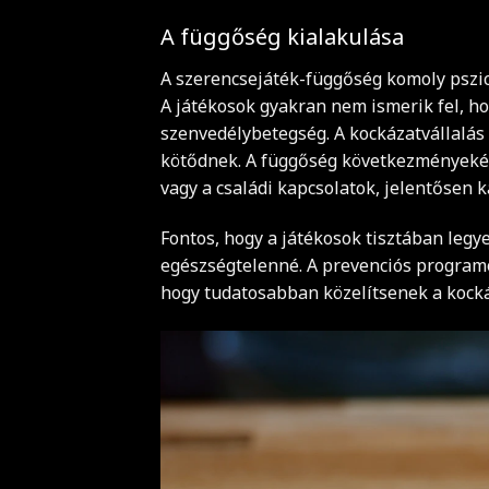
A függőség kialakulása
A szerencsejáték-függőség komoly pszich
A játékosok gyakran nem ismerik fel, 
szenvedélybetegség. A kockázatvállalás
kötődnek. A függőség következményekén
vagy a családi kapcsolatok, jelentősen 
Fontos, hogy a játékosok tisztában legye
egészségtelenné. A prevenciós program
hogy tudatosabban közelítsenek a kockáz