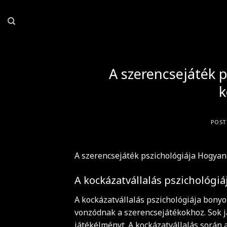
Skip
to
content
A szerencsejáték 
k
POST
A szerencsejáték pszichológiája Hogyan 
A kockázatvállalás pszichológiá
A kockázatvállalás pszichológiája bony
vonzódnak a szerencsejátékokhoz. Sok já
játékélményt. A kockázatvállalás során 