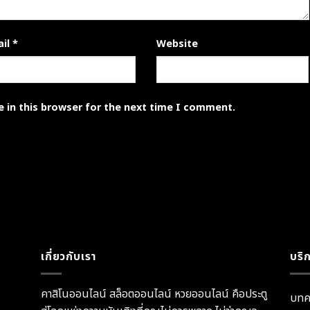
ail
*
Website
 in this browser for the next time I comment.
เกี่ยวกับเรา
บริ
คาสิโนออนไลน์ สล็อตออนไลน์ หวยออนไลน์ คือประตู
บทค