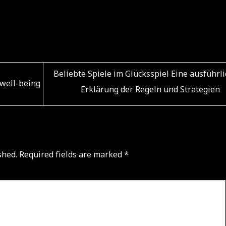
Beliebte Spiele im Glücksspiel Eine ausführl
well-being
Erklärung der Regeln und Strategien
shed.
Required fields are marked
*