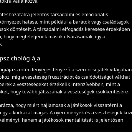
okra vállalkozva.
ntéshozatalra jelentős társadalmi és emocionális
környezet hatása, mint például a barátok vagy családtagok
kosok döntéseit. A társadalmi elfogadás keresése érdekében
, hogy megfeleljenek mások elvárásainak, így a
k.
pszichológiája
giája szintén lényeges tényező a szerencsejáték világában
oz, míg a veszteség frusztrációt és csalódottságot válthat k
berek a veszteségeket érzékelik intenzívebben, mint a
ket, hogy tovább játsszanak a veszteségek csökkentésére.
rázza, hogy miért hajlamosak a játékosok visszatérni a
 hogy a kockázat magas. A nyeremények és a veszteségek közö
kélményt, hanem a játékosok mentalitását is jelentősen