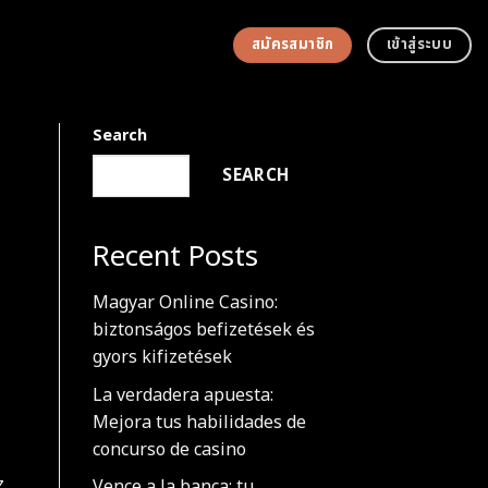
สมัครสมาชิก
เข้าสู่ระบบ
Search
SEARCH
Recent Posts
Magyar Online Casino:
biztonságos befizetések és
gyors kifizetések
La verdadera apuesta:
Mejora tus habilidades de
concurso de casino
z,
Vence a la banca: tu