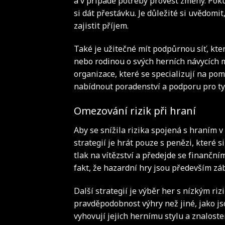
a v případě potřeby provést změny. Pokud
si dát přestávku. Je důležité si uvědomi
zajistit příjem.
Také je užitečné mít podpůrnou síť, kte
nebo rodinou o svých herních návycích 
organizace, které se specializují na p
nabídnout poradenství a podporu pro ty,
Omezování rizik při hraní
Aby se snížila rizika spojená s hraním v 
strategií je hrát pouze s penězi, které 
tlak na vítězství a předejde se finančn
fakt, že hazardní hry jsou především zá
Další strategií je výběr her s nízkým ri
pravděpodobnost výhry než jiné, jako jso
vyhovují jejich hernímu stylu a znalost