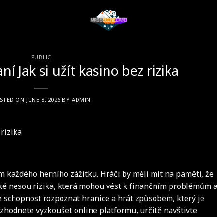
PUBLIC
 Jak si užít kasino bez rizika
STED ON
JUNE 8, 2026
BY
ADMIN
rizika
 každého herního zážitku. Hráči by měli mít na paměti, že
ké nesou rizika, která mohou vést k finančním problémům 
 schopnost rozpoznat hranice a hrát způsobem, který je
zhodnete vyzkoušet online platformu, určitě navštivte