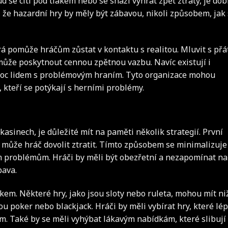
 se cítí pod tlakem nebo se snaží vyhrát zpět ztráty, je dob
t, že hazardní hry by měly být zábavou, nikoli způsobem, jak 
rá pomůže hráčům zůstat v kontaktu s realitou. Mluvit s přá
může poskytnout cennou zpětnou vazbu. Navíc existují i
omoc lidem s problémovým hraním. Tyto organizace mohou
 kteří se potýkají s herními problémy.
kasinech, je důležité mít na paměti několik strategií. První
si může hráč dovolit ztratit. Tímto způsobem se minimalizuje
ím problémům. Hráči by měli být obezřetní a nezapomínat na
bava.
zikem. Některé hry, jako jsou sloty nebo ruleta, mohou mít ni
u poker nebo blackjack. Hráči by měli vybírat hry, které lé
em. Také by se měli vyhýbat lákavým nabídkám, které slibují