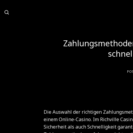
Skip
to
content
Zahlungsmethoden 
schnel
PO
Die Auswahl der richtigen Zahlungsmeth
einem Online-Casino. Im Richville Casin
Sicherheit als auch Schnelligkeit gara