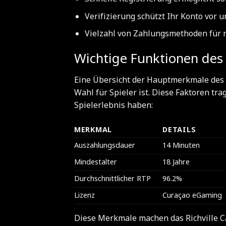
Verifizierung schützt Ihr Konto vor 
Vielzahl von Zahlungsmethoden für ma
Wichtige Funktionen des 
Eine Übersicht der Hauptmerkmale des R
Wahl für Spieler ist. Diese Faktoren tr
Spielerlebnis haben:
MERKMAL
DETAILS
Auszahlungsdauer
14 Minuten
Mindestalter
18 Jahre
Durchschnittlicher RTP
96.2%
Lizenz
Curaçao eGaming
Diese Merkmale machen das Richville Ca