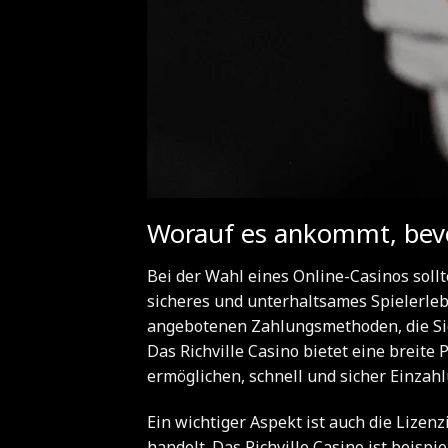
Worauf es ankommt, bevor
Bei der Wahl eines Online-Casinos soll
sicheres und unterhaltsames Spielerleb
angebotenen Zahlungsmethoden, die Si
Das Richville Casino bietet eine breite
ermöglichen, schnell und sicher Einz
Ein wichtiger Aspekt ist auch die Lizenzi
handelt. Das Richville Casino ist beisp