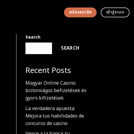
สมัครสมาชิก
เข้าสู่ระบบ
Search
SEARCH
Recent Posts
Magyar Online Casino:
biztonságos befizetések és
gyors kifizetések
La verdadera apuesta:
Mejora tus habilidades de
concurso de casino
Vence a la banca: tu