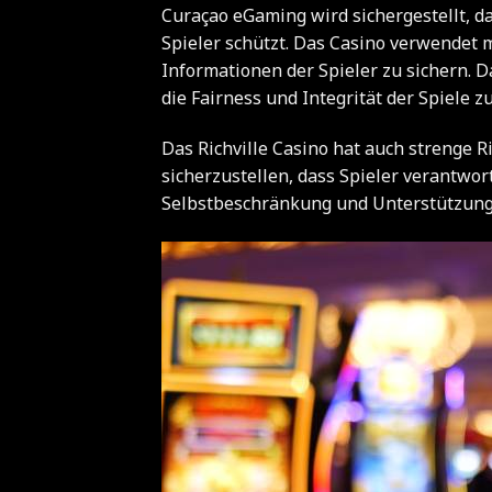
Curaçao eGaming wird sichergestellt, da
Spieler schützt. Das Casino verwendet
Informationen der Spieler zu sichern.
die Fairness und Integrität der Spiele z
Das Richville Casino hat auch strenge 
sicherzustellen, dass Spieler verantwo
Selbstbeschränkung und Unterstützung f