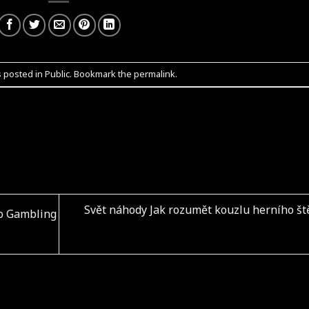
s posted in
Public
. Bookmark the
permalink
.
Svět náhody Jak rozumět kouzlu herního št
no Gambling