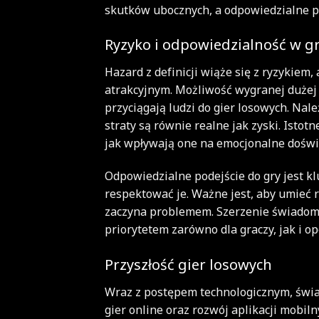
skutków ubocznych, a odpowiedzialne p
Ryzyko i odpowiedzialność w g
Hazard z definicji wiąże się z ryzykiem, 
atrakcyjnym. Możliwość wygranej dużej 
przyciągają ludzi do gier losowych. Nal
straty są równie realne jak zyski. Isto
jak wpływają one na emocjonalne doświ
Odpowiedzialne podejście do gry jest kl
respektować je. Ważne jest, aby umieć 
zaczyna problemem. Szerzenie świadom
priorytetem zarówno dla graczy, jak i o
Przyszłość gier losowych
Wraz z postępem technologicznym, świa
gier online oraz rozwój aplikacji mobil