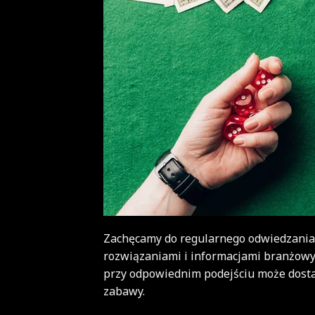
Zachęcamy do regularnego odwiedzania 
rozwiązaniami i informacjami branżowym
przy odpowiednim podejściu może dostarc
zabawy.