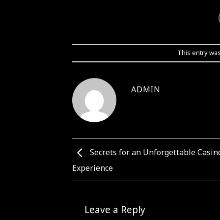
This entry wa
ADMIN
Secrets for an Unforgettable Casi
Experience
Leave a Reply