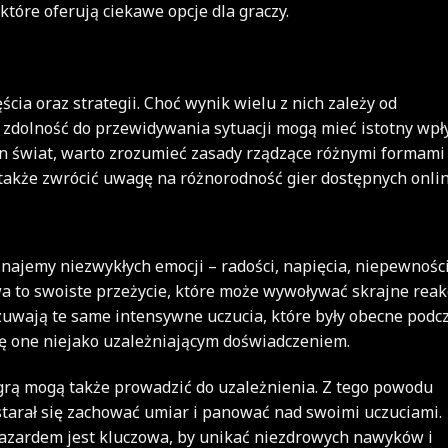
 które oferują ciekawe opcje dla graczy.
cia oraz strategii. Choć wynik wielu z nich zależy od
h zdolność do przewidywania sytuacji mogą mieć istotny wp
ten świat, warto zrozumieć zasady rządzące różnymi formami
 także zwrócić uwagę na różnorodność gier dostępnych onlin
ajemy niezwykłych emocji – radości, napięcia, niepewności
a to swoiste przeżycie, które może wywoływać skrajne reakc
zuwają te same intensywne uczucia, które były obecne podc
 się one niejako uzależniającym doświadczeniem.
grą mogą także prowadzić do uzależnienia. Z tego powodu
 starał się zachować umiar i panować nad swoimi uczuciami.
hazardem jest kluczowa, by unikać niezdrowych nawyków i