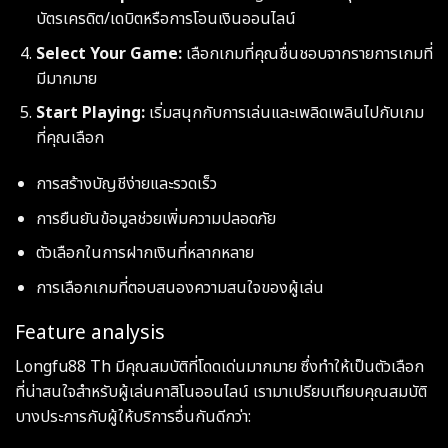
บัตรเครดิต/เดบิตหรือการโอนเงินออนไลน์
Select Your Game:
เลือกเกมที่คุณชื่นชอบจากรายการเกมที่
มีมากมาย
Start Playing:
เริ่มสนุกกับการเล่นและเพลิดเพลินไปกับเกม
ที่คุณเลือก
การสร้างบัญชีง่ายและรวดเร็ว
การยืนยันข้อมูลช่วยเพิ่มความปลอดภัย
ตัวเลือกในการฝากเงินที่หลากหลาย
การเลือกเกมที่ตอบสนองความสนใจของผู้เล่น
Feature analysis
Longfu88 Th มีคุณสมบัติที่โดดเด่นมากมาย ซึ่งทำให้เป็นตัวเลือก
ที่น่าสนใจสำหรับผู้เล่นคาสิโนออนไลน์ เรามาเปรียบเทียบคุณสมบัติ
บางประการกับผู้ให้บริการอื่นกันดีกว่า: