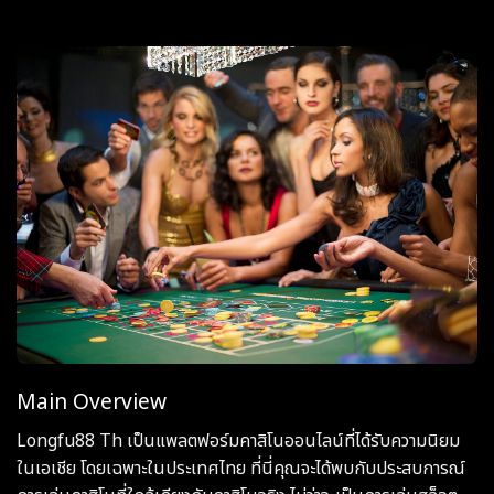
Main Overview
Longfu88 Th เป็นแพลตฟอร์มคาสิโนออนไลน์ที่ได้รับความนิยม
ในเอเชีย โดยเฉพาะในประเทศไทย ที่นี่คุณจะได้พบกับประสบการณ์