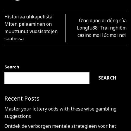
Historiaa uhkapelistä
Ứng dụng di động của
Miten pelaaminen on
Longfu88: Trải nghiệm
muuttunut vuosisatojen
casino mọi lúc mọi nơi
saatossa
Search
SEARCH
Recent Posts
Master your lottery odds with these wise gambling
suggestions
Ontdek de verborgen mentale strategieën voor het