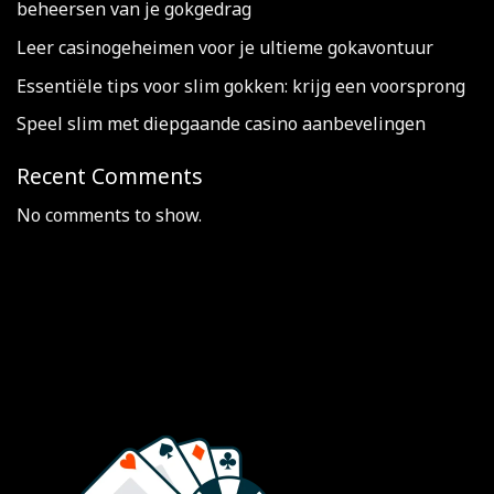
beheersen van je gokgedrag
Leer casinogeheimen voor je ultieme gokavontuur
Essentiële tips voor slim gokken: krijg een voorsprong
Speel slim met diepgaande casino aanbevelingen
Recent Comments
No comments to show.