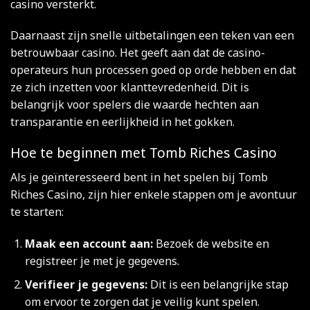
casino versterkt.
Daarnaast zijn snelle uitbetalingen een teken van een
betrouwbaar casino. Het geeft aan dat de casino-
operateurs hun processen goed op orde hebben en dat
ze zich inzetten voor klanttevredenheid. Dit is
belangrijk voor spelers die waarde hechten aan
transparantie en eerlijkheid in het gokken.
Hoe te beginnen met Tomb Riches Casino
Als je geïnteresseerd bent in het spelen bij Tomb
Riches Casino, zijn hier enkele stappen om je avontuur
te starten:
Maak een account aan:
Bezoek de website en
registreer je met je gegevens.
Verifieer je gegevens:
Dit is een belangrijke stap
om ervoor te zorgen dat je veilig kunt spelen.