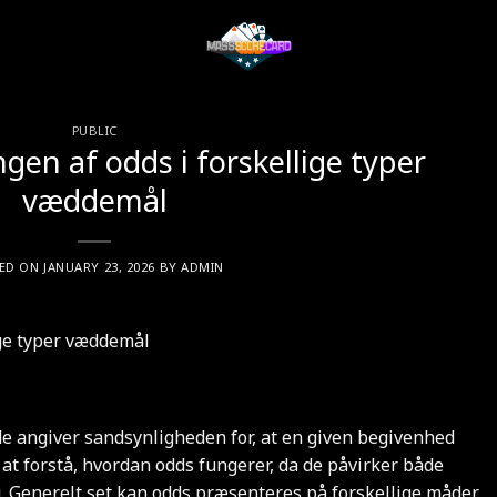
PUBLIC
gen af odds i forskellige typer
væddemål
ED ON
JANUARY 23, 2026
BY
ADMIN
ige typer væddemål
de angiver sandsynligheden for, at en given begivenhed
t at forstå, hvordan odds fungerer, da de påvirker både
. Generelt set kan odds præsenteres på forskellige måder,