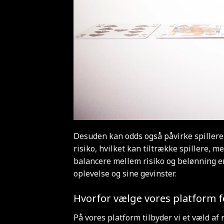
Desuden kan odds også påvirke spillere
risiko, hvilket kan tiltrække spillere, m
balancere mellem risiko og belønning er
oplevelse og sine gevinster.
Hvorfor vælge vores platform 
På vores platform tilbyder vi et væld af 