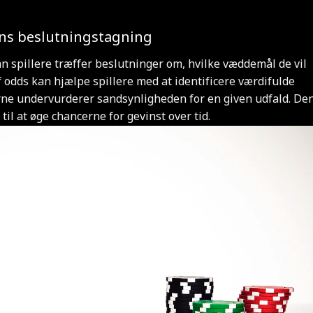
ens beslutningstagning
an spillere træffer beslutninger om, hvilke væddemål de vil
 odds kan hjælpe spillere med at identificere værdifulde
ne undervurderer sandsynligheden for en given udfald. De
il at øge chancerne for gevinst over tid.