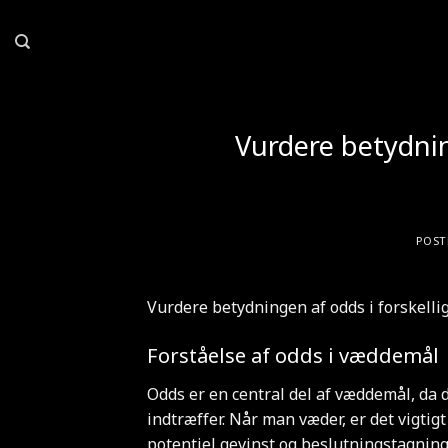
Skip
to
content
Vurdere betydnin
POST
Vurdere betydningen af odds i forskell
Forståelse af odds i væddemål
Odds er en central del af væddemål, da 
indtræffer. Når man væder, er det vigtig
potentiel gevinst og beslutningstagning