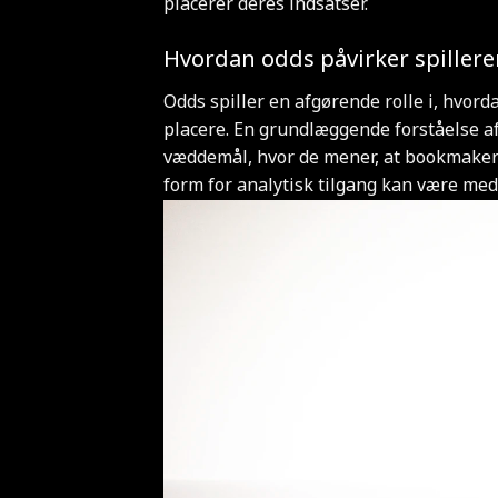
placerer deres indsatser.
Hvordan odds påvirker spiller
Odds spiller en afgørende rolle i, hvord
placere. En grundlæggende forståelse af
væddemål, hvor de mener, at bookmaker
form for analytisk tilgang kan være med t