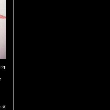
 og
n
stå