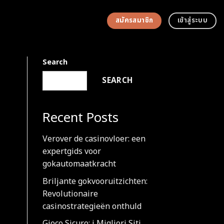
สมัครสมาชิก
เข้าสู่ระบบ
Search
SEARCH
Recent Posts
Verover de casinovloer: een
expertgids voor
gokautomaatkracht
Briljante gokvooruitzichten:
Revolutionaire
casinostrategieën onthuld
Gioco Sicuro: i Migliori Siti