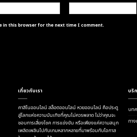
 in this browser for the next time I comment.
เกี่ยวกับเรา
บริ
คาสิโนออนไลน์ สล็อตออนไลน์ หวยออนไลน์ คือประตู
บทค
สู่โลกแห่งความบันเทิงที่คุณไม่ควรพลาด ไม่ว่าคุณจะ
ทางเ
ชอบการเสี่ยงโชค การแข่งขัน หรือเพียงแค่ความสนุก
เพลิดเพลินไปกับเกมหลากหลายที่มาพร้อมกับโอกาส