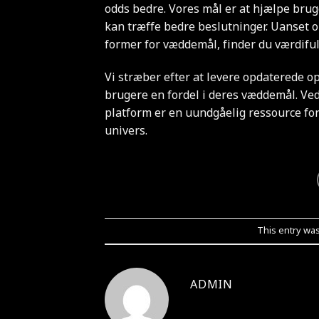
odds bedre. Vores mål er at hjælpe bru
kan træffe bedre beslutninger. Uanset o
former for væddemål, finder du værdiful
Vi stræber efter at levere opdaterede o
brugere en fordel i deres væddemål. Ved
platform er en uundgåelig ressource fo
univers.
This entry wa
ADMIN