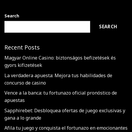
Search
SEARCH
Recent Posts
Magyar Online Casino: biztonságos befizetések és
gyors kifizetések
La verdadera apuesta: Mejora tus habilidades de
concurso de casino
Vence a la banca: tu fortunazo oficial pronóstico de
apuestas
Sapphirebet: Desbloquea ofertas de juego exclusivas y
gana a lo grande
Afila tu juego y conquista el fortunazo en emocionantes