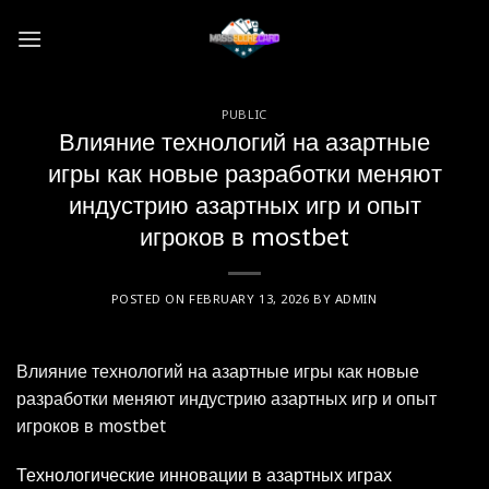
Skip
to
content
PUBLIC
Влияние технологий на азартные
игры как новые разработки меняют
индустрию азартных игр и опыт
игроков в mostbet
POSTED ON
FEBRUARY 13, 2026
BY
ADMIN
Влияние технологий на азартные игры как новые
разработки меняют индустрию азартных игр и опыт
игроков в mostbet
Технологические инновации в азартных играх