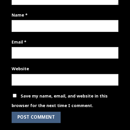
Name
*
Email
*
Website
Save my name, email, and website in this
browser for the next time I comment.