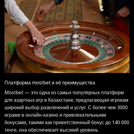
Платформа mostbet и её преимущества
Mostbet — это одна из самых популярных платформ
для азартных игр в Казахстане, предлагающая игрокам
широкий выбор развлечений и услуг. С более чем 3000
играми в онлайн-казино и привлекательными
бонусами, такими как приветственный бонус до 140 000
тенге, она обеспечивает высокий уровень