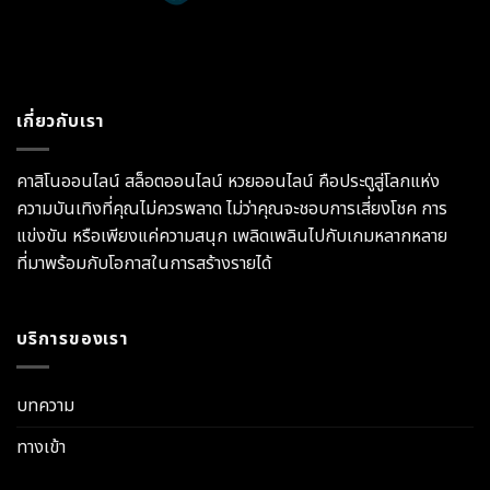
เกี่ยวกับเรา
คาสิโนออนไลน์ สล็อตออนไลน์ หวยออนไลน์ คือประตูสู่โลกแห่ง
ความบันเทิงที่คุณไม่ควรพลาด ไม่ว่าคุณจะชอบการเสี่ยงโชค การ
แข่งขัน หรือเพียงแค่ความสนุก เพลิดเพลินไปกับเกมหลากหลาย
ที่มาพร้อมกับโอกาสในการสร้างรายได้
บริการของเรา
บทความ
ทางเข้า