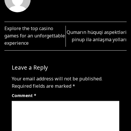
Explore the top casino
Qumarın hüquqi aspektləri
games for an unforgettable
pinup ilə anlaşma yolları
experience
Leave a Reply
Your email address will not be published.
Required fields are marked
*
Comment
*