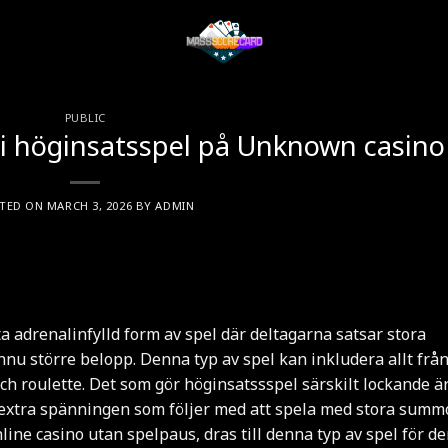
PUBLIC
i höginsatsspel på Unknown casino
TED ON
MARCH 3, 2026
BY
ADMIN
 adrenalinfylld form av spel där deltagarna satsar stora
nu större belopp. Denna typ av spel kan inkludera allt frå
ch roulette. Det som gör höginsatssspel särskilt lockande ä
 extra spänningen som följer med att spela med stora summo
line casino utan spelpaus
, dras till denna typ av spel för d