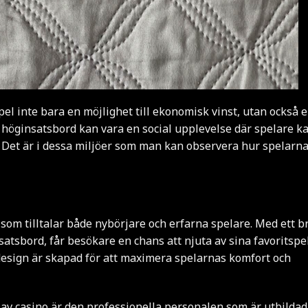
l inte bara en möjlighet till ekonomisk vinst, utan också 
 i höginsatsbord kan vara en social upplevelse där spelare k
r. Det är i dessa miljöer som man kan observera hur spelarn
som tilltalar både nybörjare och erfarna spelare. Med ett b
satsbord, får besökare en chans att njuta av sina favoritspel
 design är skapad för att maximera spelarnas komfort och
v casino är den professionella personalen som är utbildad