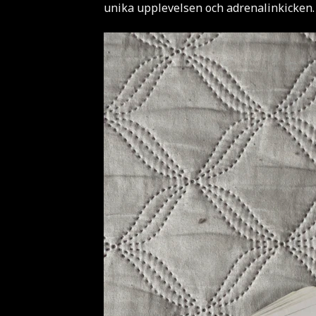
unika upplevelsen och adrenalinkicken.