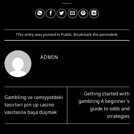
This entry was posted in
Public
. Bookmark the
permalink
.
ADMIN
Getting started with
Gambling və cəmiyyətdəki
gambling A beginner's
təsirləri pin up casino
guide to odds and
vasitəsilə başa düşmək
strategies