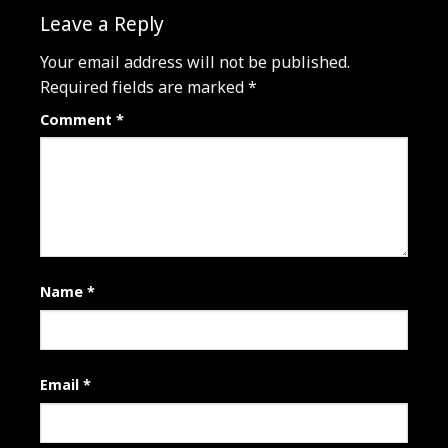
Leave a Reply
Your email address will not be published.
Required fields are marked
*
Comment
*
Name
*
Email
*