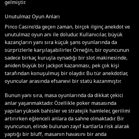
gelmiştir.
Unutulmaz Oyun Anları
Pinco Casino’da geçen zaman, birçok ilginç anekdot ve
unutulmaz oyun anı ile doludur. Kullanıcılar, büyük
kazançların yanı sıra küçük şans oyunlarında da
sürprizlerle karşılaşabilirler. Örneğin, bir oyuncunun
sadece birkaç kuruşla oynadığı bir slot makinesinde,
aniden büyük bir jackpot kazanması, pek çok kişi
tarafından konuşulmuş bir olaydır. Bu tür anekdotlar,
oyuncular arasında efsanevi bir statü kazanmıştır.
Bunun yanı sıra, masa oyunlarında da dikkat çekici
anlar yaşanmaktadır. Özellikle poker masasında
yapılan yüksek bahisler ve stratejik hamleler, gerilimi
artırırken eğlenceli anlara da sahne olmaktadır. Bir
oyuncunun, elinde bulunan zayıf kartlarla risk alarak
yaptığı bir bluff, masanın havasını bir anda