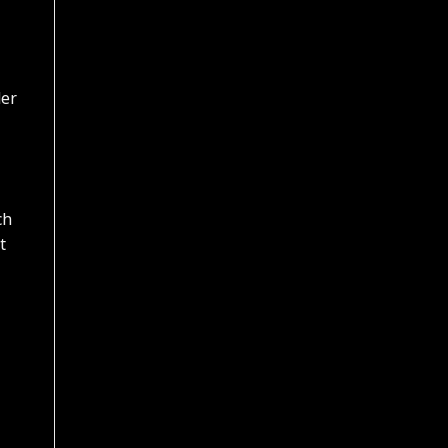
der
ch
t