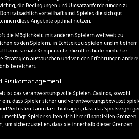
h wichtig, die Bedingungen und Umsatzanforderungen zu
oni tatsächlich vorteilhaft sind. Spieler, die sich gut
können diese Angebote optimal nutzen.
ft die Möglichkeit, mit anderen Spielern weltweit zu
ichen es den Spielern, in Echtzeit zu spielen und mit einem
afft eine soziale Komponente, die oft in herkömmlichen
hre Strategien austauschen und von den Erfahrungen andere
bnis bereichert.
nd Risikomanagement
lt ist das verantwortungsvolle Spielen. Casinos, sowohl
für ein, dass Spieler sicher und verantwortungsbewusst spiel
 und Verlusten kann dazu beitragen, dass das Spielvergnüge
 umschlägt. Spieler sollten sich ihrer finanziellen Grenzen
 um sicherzustellen, dass sie innerhalb dieser Grenzen