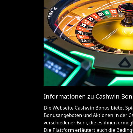
Informationen zu Cashwin Bon
Die Webseite Cashwin Bonus bietet Spi
Bonusangeboten und Aktionen in der Cas
verschiedener Boni, die es ihnen ermög
Die Plattform erläutert auch die Bedin