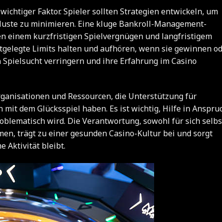
ichtiger Faktor. Spieler sollten Strategien entwickeln, um
rluste zu minimieren. Eine kluge Bankroll-Management-
en einem kurzfristigen Spielvergnügen und langfristigem
stgelegte Limits halten und aufhören, wenn sie gewinnen o
n Spielsucht verringern und ihre Erfahrung im Casino
rganisationen und Ressourcen, die Unterstützung für
mit dem Glücksspiel haben. Es ist wichtig, Hilfe in Anspru
blematisch wird. Die Verantwortung, sowohl für sich selbs
men, trägt zu einer gesunden Casino-Kultur bei und sorgt
 Aktivität bleibt.