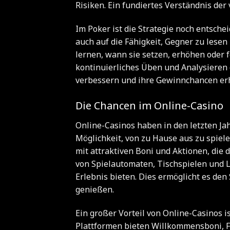
Risiken. Ein fundiertes Verständnis der
Im Poker ist die Strategie noch entsche
auch auf die Fähigkeit, Gegner zu lese
lernen, wann sie setzen, erhöhen oder f
kontinuierliches Üben und Analysieren 
verbessern und ihre Gewinnchancen er
Die Chancen im Online-Casino
Online-Casinos haben in den letzten Ja
Möglichkeit, von zu Hause aus zu spielen
mit attraktiven Boni und Aktionen, die d
von Spielautomaten, Tischspielen und L
Erlebnis bieten. Dies ermöglicht es den 
genießen.
Ein großer Vorteil von Online-Casinos is
Plattformen bieten Willkommensboni, Fr