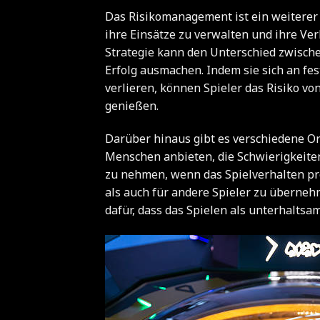
Das Risikomanagement ist ein weiterer w
ihre Einsätze zu verwalten und ihre Ve
Strategie kann den Unterschied zwisch
Erfolg ausmachen. Indem sie sich an fe
verlieren, können Spieler das Risiko vo
genießen.
Darüber hinaus gibt es verschiedene O
Menschen anbieten, die Schwierigkeiten 
zu nehmen, wenn das Spielverhalten pro
als auch für andere Spieler zu überneh
dafür, dass das Spielen als unterhaltsame