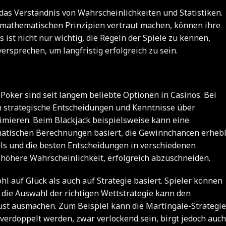
 das Verständnis von Wahrscheinlichkeiten und Statistiken.
n mathematischen Prinzipien vertraut machen, können ihre
ist nicht nur wichtig, die Regeln der Spiele zu kennen,
versprechen, um langfristig erfolgreich zu sein.
 Poker sind seit langem beliebte Optionen in Casinos. Bei
h strategische Entscheidungen und Kenntnisse über
imieren. Beim Blackjack beispielsweise kann eine
matischen Berechnungen basiert, die Gewinnchancen erhebl
piels und die besten Entscheidungen in verschiedenen
 höhere Wahrscheinlichkeit, erfolgreich abzuschneiden.
ohl auf Glück als auch auf Strategie basiert. Spieler können
 die Auswahl der richtigen Wettstrategie kann den
st ausmachen. Zum Beispiel kann die Martingale-Strategie
 verdoppelt werden, zwar verlockend sein, birgt jedoch auch