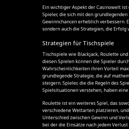
Ein wichtiger Aspekt der Casinowelt ist
Spieler, die sich mit den grundlegende
Gewinnchancen erheblich verbessern. Es 
sondern auch die Strategien, die Erfolg 
Strategien für Tischspiele
Tischspiele wie Blackjack, Roulette und
diesen Spielen können die Spieler durc
Wahrscheinlichkeiten ihren Vorteil max
grundlegende Strategie, die auf mathe
steigern. Spieler, die die Regeln des S
Spielsituationen verstehen, haben eine
Roulette ist ein weiteres Spiel, das sow
verschiedene Wettarten platzieren, und
Unterschied zwischen Gewinn und Verlu
bei der die Einsätze nach jedem Verlust