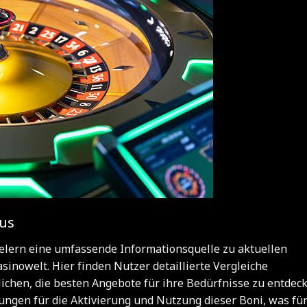
us
elern eine umfassende Informationsquelle zu aktuellen
inowelt. Hier finden Nutzer detaillierte Vergleiche
lichen, die besten Angebote für ihre Bedürfnisse zu entdeck
gungen für die Aktivierung und Nutzung dieser Boni, was fü