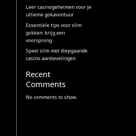
Leer casinogeheimen voor je
ultieme gokavontuur
Essentiële tips voor slim
gokken: krijg een
voorsprong
Speel slim met diepgaande
casino aanbevelingen
Recent
Comments
No comments to show.