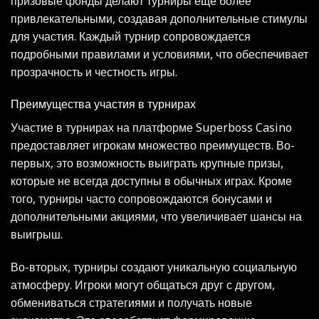
призовые фонды делают турниры еще более
привлекательными, создавая дополнительные стимулы
для участия. Каждый турнир сопровождается
подробными правилами и условиями, что обеспечивает
прозрачность и честность игры.
Преимущества участия в турнирах
Участие в турнирах на платформе Superboss Casino
предоставляет игрокам множество преимуществ. Во-
первых, это возможность выиграть крупные призы,
которые не всегда доступны в обычных играх. Кроме
того, турниры часто сопровождаются бонусами и
дополнительными акциями, что увеличивает шансы на
выигрыш.
Во-вторых, турниры создают уникальную социальную
атмосферу. Игроки могут общаться друг с другом,
обмениваться стратегиями и получать новые