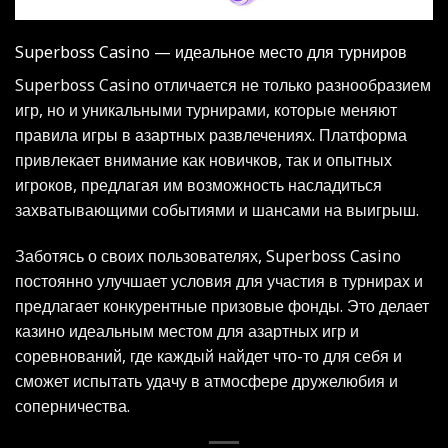
Superboss Casino — идеальное место для турниров
Superboss Casino отличается не только разнообразием
игр, но и уникальными турнирами, которые меняют
правила игры в азартных развлечениях. Платформа
привлекает внимание как новичков, так и опытных
игроков, предлагая им возможность насладиться
захватывающими событиями и шансами на выигрыш.
Заботясь о своих пользователях, Superboss Casino
постоянно улучшает условия для участия в турнирах и
предлагает конкурентные призовые фонды. Это делает
казино идеальным местом для азартных игр и
соревнований, где каждый найдет что-то для себя и
сможет испытать удачу в атмосфере дружелюбия и
соперничества.