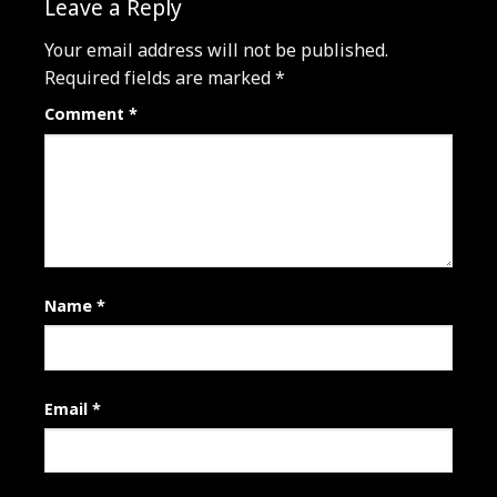
Leave a Reply
Your email address will not be published.
Required fields are marked
*
Comment
*
Name
*
Email
*