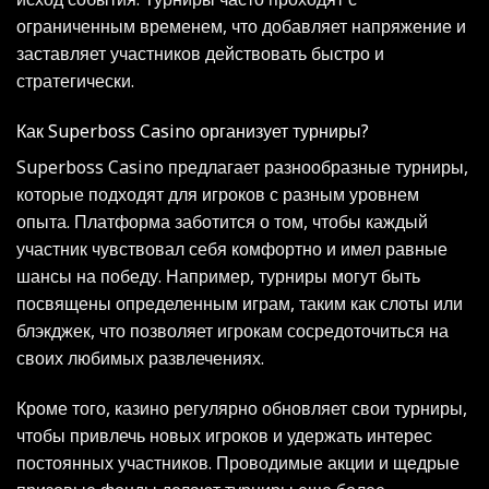
ограниченным временем, что добавляет напряжение и
заставляет участников действовать быстро и
стратегически.
Как Superboss Casino организует турниры?
Superboss Casino предлагает разнообразные турниры,
которые подходят для игроков с разным уровнем
опыта. Платформа заботится о том, чтобы каждый
участник чувствовал себя комфортно и имел равные
шансы на победу. Например, турниры могут быть
посвящены определенным играм, таким как слоты или
блэкджек, что позволяет игрокам сосредоточиться на
своих любимых развлечениях.
Кроме того, казино регулярно обновляет свои турниры,
чтобы привлечь новых игроков и удержать интерес
постоянных участников. Проводимые акции и щедрые