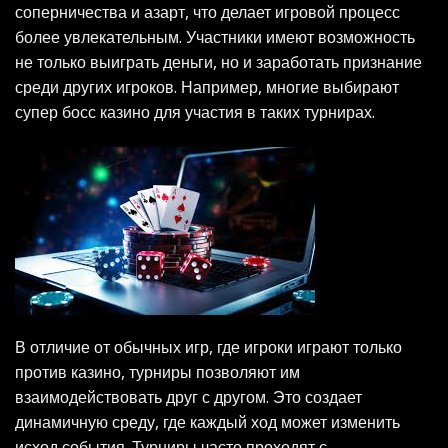
соперничества и азарт, что делает игровой процесс
более увлекательным. Участники имеют возможность
не только выиграть деньги, но и заработать признание
среди других игроков. Например, многие выбирают
супер босс казино
для участия в таких турнирах.
В отличие от обычных игр, где игроки играют только
против казино, турниры позволяют им
взаимодействовать друг с другом. Это создает
динамичную среду, где каждый ход может изменить
исход события. Турниры часто проходят с