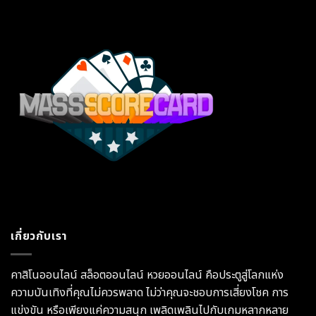
เกี่ยวกับเรา
คาสิโนออนไลน์ สล็อตออนไลน์ หวยออนไลน์ คือประตูสู่โลกแห่ง
ความบันเทิงที่คุณไม่ควรพลาด ไม่ว่าคุณจะชอบการเสี่ยงโชค การ
แข่งขัน หรือเพียงแค่ความสนุก เพลิดเพลินไปกับเกมหลากหลาย