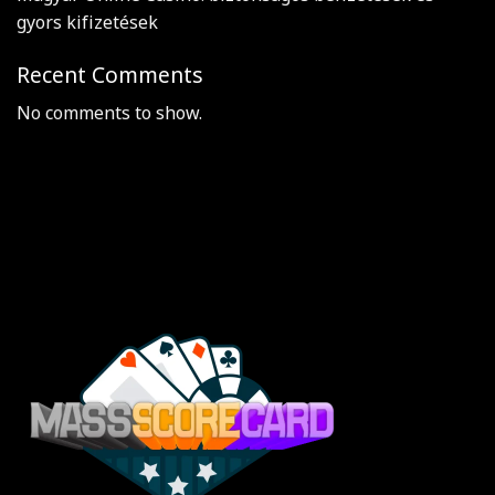
gyors kifizetések
Recent Comments
No comments to show.