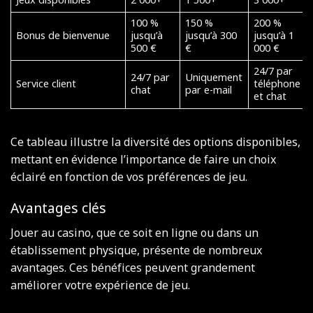
Jeux disponibles
2 000+
1 500+
3 000+
100 %
150 %
200 %
Bonus de bienvenue
jusqu’à
jusqu’à 300
jusqu’à 1
500 €
€
000 €
24/7 par
24/7 par
Uniquement
Service client
téléphone
chat
par e-mail
et chat
Ce tableau illustre la diversité des options disponibles,
mettant en évidence l’importance de faire un choix
éclairé en fonction de vos préférences de jeu.
Avantages clés
Jouer au casino, que ce soit en ligne ou dans un
établissement physique, présente de nombreux
avantages. Ces bénéfices peuvent grandement
améliorer votre expérience de jeu.