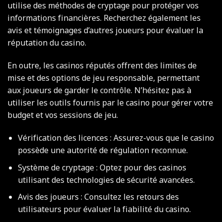
utilise des méthodes de cryptage pour protéger vos
informations financières. Recherchez également les
avis et témoignages d’autres joueurs pour évaluer la
réputation du casino.
En outre, les casinos réputés offrent des limites de
mise et des options de jeu responsable, permettant
aux joueurs de garder le contrôle. N’hésitez pas à
utiliser les outils fournis par le casino pour gérer votre
budget et vos sessions de jeu.
Vérification des licences : Assurez-vous que le casino
possède une autorité de régulation reconnue.
Système de cryptage : Optez pour des casinos
utilisant des technologies de sécurité avancées.
Avis des joueurs : Consultez les retours des
utilisateurs pour évaluer la fiabilité du casino.