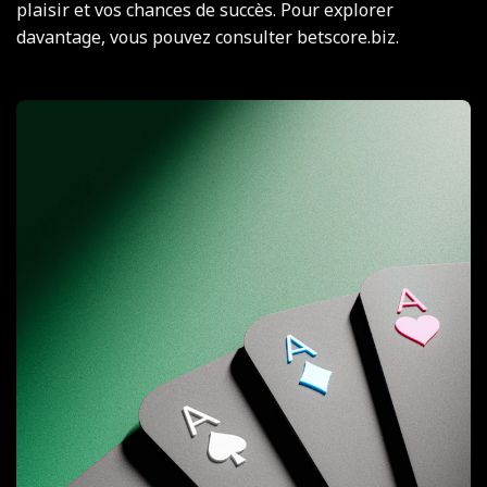
plaisir et vos chances de succès. Pour explorer
davantage, vous pouvez consulter
betscore.biz
.