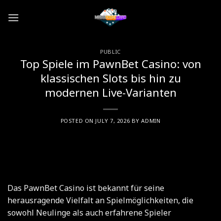
Skip
to
content
PUBLIC
Top Spiele im PawnBet Casino: von
klassischen Slots bis hin zu
modernen Live-Varianten
POSTED ON
JULY 7, 2026
BY
ADMIN
Das PawnBet Casino ist bekannt für seine
herausragende Vielfalt an Spielmöglichkeiten, die
sowohl Neulinge als auch erfahrene Spieler