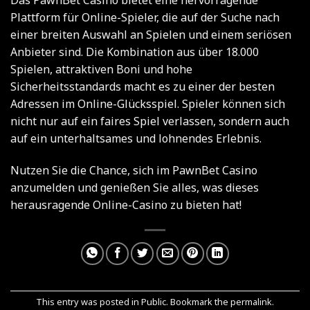
Das PawnBet Casino bietet eine hervorragende
Plattform für Online-Spieler, die auf der Suche nach
einer breiten Auswahl an Spielen und einem seriösen
Anbieter sind. Die Kombination aus über 18.000
Spielen, attraktiven Boni und hohe
Sicherheitsstandards macht es zu einer der besten
Adressen im Online-Glücksspiel. Spieler können sich
nicht nur auf ein faires Spiel verlassen, sondern auch
auf ein unterhaltsames und lohnendes Erlebnis.
Nutzen Sie die Chance, sich im PawnBet Casino
anzumelden und genießen Sie alles, was dieses
herausragende Online-Casino zu bieten hat!
This entry was posted in
Public
. Bookmark the
permalink
.