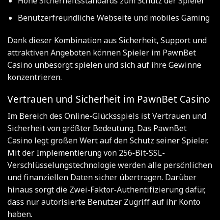
Hohe Sicherheitsstandards zum Schutz der Spieler
Benutzerfreundliche Webseite und mobiles Gaming
Dank dieser Kombination aus Sicherheit, Support und
attraktiven Angeboten können Spieler im PawnBet
Casino unbesorgt spielen und sich auf ihre Gewinne
konzentrieren.
Vertrauen und Sicherheit im PawnBet Casino
Im Bereich des Online-Glücksspiels ist Vertrauen und
Sicherheit von größter Bedeutung. Das PawnBet
Casino legt großen Wert auf den Schutz seiner Spieler.
Mit der Implementierung von 256-Bit-SSL-
Verschlüsselungstechnologie werden alle persönlichen
und finanziellen Daten sicher übertragen. Darüber
hinaus sorgt die Zwei-Faktor-Authentifizierung dafür,
dass nur autorisierte Benutzer Zugriff auf ihr Konto
haben.