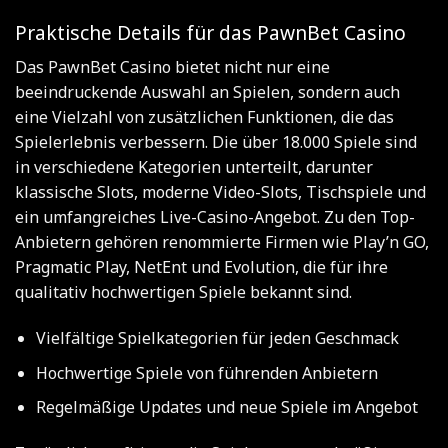
Praktische Details für das PawnBet Casino
Das PawnBet Casino bietet nicht nur eine
beeindruckende Auswahl an Spielen, sondern auch
eine Vielzahl von zusätzlichen Funktionen, die das
Spielerlebnis verbessern. Die über 18.000 Spiele sind
in verschiedene Kategorien unterteilt, darunter
klassische Slots, moderne Video-Slots, Tischspiele und
ein umfangreiches Live-Casino-Angebot. Zu den Top-
Anbietern gehören renommierte Firmen wie Play’n GO,
Pragmatic Play, NetEnt und Evolution, die für ihre
qualitativ hochwertigen Spiele bekannt sind.
Vielfältige Spielkategorien für jeden Geschmack
Hochwertige Spiele von führenden Anbietern
Regelmäßige Updates und neue Spiele im Angebot