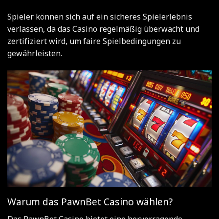
Spieler können sich auf ein sicheres Spielerlebnis
verlassen, da das Casino regelmäßig überwacht und
zertifiziert wird, um faire Spielbedingungen zu
gewährleisten.
Warum das PawnBet Casino wählen?