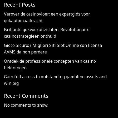
Recent Posts
Verover de casinovloer: een expertgids voor
gokautomaatkracht
Briljante gokvooruitzichten: Revolutionaire
casinostrategieën onthuld
Gioco Sicuro: i Migliori Siti Slot Online con licenza
AAMS da non perdere
Ontdek de professionele concepten van casino
beloningen
Gain full access to outstanding gambling assets and
win big
Recent Comments
No comments to show.