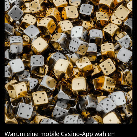
Warum eine mobile Casino-App wählen