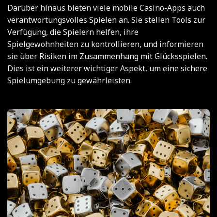
Darüber hinaus bieten viele mobile Casino-Apps auch
verantwortungsvolles Spielen an. Sie stellen Tools zur
Verfügung, die Spielern helfen, ihre
Spielgewohnheiten zu kontrollieren, und informieren
sie über Risiken im Zusammenhang mit Glücksspielen.
Dies ist ein weiterer wichtiger Aspekt, um eine sichere
Spielumgebung zu gewährleisten.