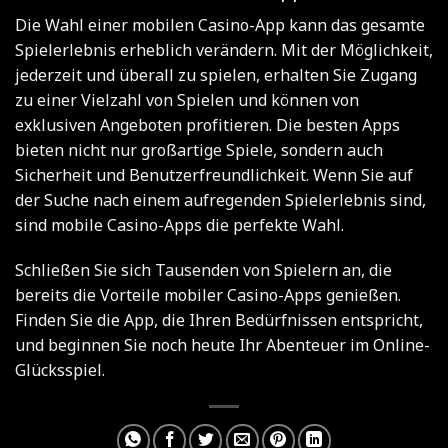
Die Wahl einer mobilen Casino-App kann das gesamte
Spielerlebnis erheblich verändern. Mit der Möglichkeit,
jederzeit und überall zu spielen, erhalten Sie Zugang
zu einer Vielzahl von Spielen und können von
exklusiven Angeboten profitieren. Die besten Apps
bieten nicht nur großartige Spiele, sondern auch
Sicherheit und Benutzerfreundlichkeit. Wenn Sie auf
der Suche nach einem aufregenden Spielerlebnis sind,
sind mobile Casino-Apps die perfekte Wahl.
Schließen Sie sich Tausenden von Spielern an, die
bereits die Vorteile mobiler Casino-Apps genießen.
Finden Sie die App, die Ihren Bedürfnissen entspricht,
und beginnen Sie noch heute Ihr Abenteuer im Online-
Glücksspiel.