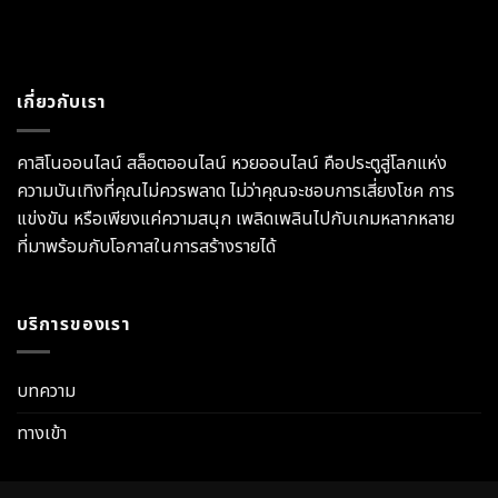
เกี่ยวกับเรา
คาสิโนออนไลน์ สล็อตออนไลน์ หวยออนไลน์ คือประตูสู่โลกแห่ง
ความบันเทิงที่คุณไม่ควรพลาด ไม่ว่าคุณจะชอบการเสี่ยงโชค การ
แข่งขัน หรือเพียงแค่ความสนุก เพลิดเพลินไปกับเกมหลากหลาย
ที่มาพร้อมกับโอกาสในการสร้างรายได้
บริการของเรา
บทความ
ทางเข้า