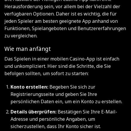
Herausforderung sein, vor allem bei der Vielzahl der
verfügbaren Optionen. Daher ist es wichtig, die für
jeden Spieler am besten geeignete App anhand von
Funktionen, Spielangeboten und Benutzererfahrungen
zu vergleichen.
Wie man anfängt
Das Spielen in einer mobilen Casino-App ist einfach
und unkompliziert. Hier sind die Schritte, die Sie
befolgen sollten, um sofort zu starten:
Konto erstellen:
Begeben Sie sich zur
Registrierungsseite und geben Sie Ihre
persönlichen Daten ein, um ein Konto zu erstellen.
Details überprüfen:
Bestätigen Sie Ihre E-Mail-
Adresse und persönliche Angaben, um
sicherzustellen, dass Ihr Konto sicher ist.