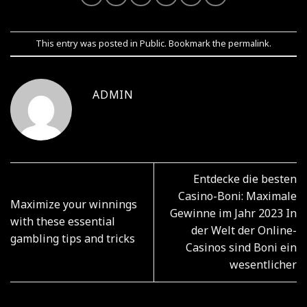
This entry was posted in
Public
. Bookmark the
permalink
.
ADMIN
Entdecke die besten
Casino-Boni: Maximale
Maximize your winnings
Gewinne im Jahr 2023 In
with these essential
der Welt der Online-
gambling tips and tricks
Casinos sind Boni ein
wesentlicher