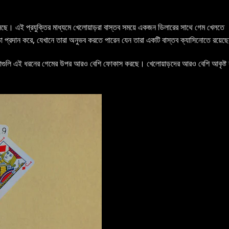
এসেছে। এই প্রযুক্তির মাধ্যমে খেলোয়াড়রা বাস্তব সময়ে একজন ডিলারের সাথে গেম খেলতে
তা প্রদান করে, যেখানে তারা অনুভব করতে পারেন যেন তারা একটি বাস্তব ক্যাসিনোতে রয়ে
সিনোগুলি এই ধরনের গেমের উপর আরও বেশি ফোকাস করছে। খেলোয়াড়দের আরও বেশি আকৃষ্ট 