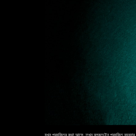
যখন প্রযুক্তির কথা আসে, তখন ব্লকচেইন প্রযুক্তি ব্যবহার 