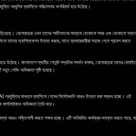
যুক্তি আধুনিক ক্যাসিনো পরিচালনায় অপরিহার্য হয়ে উঠেছে।
ড়িয়েছে। খেলোয়াড়রা এখন তাদের স্মার্টফোনের মাধ্যমে যেকোনো সময় এবং যেকোনো স্থান
িনো তাদের অ্যাপ্লিকেশন উন্নত করছে, যাতে ব্যবহারকারীরা সহজে গেমে প্রবেশ করতে
ে উঠেছে। বাংলাদেশে স্থানীয় পেমেন্ট পদ্ধতির সমর্থন থাকায়, খেলোয়াড়রা তাদের মোবাই
তুন গেমিং অভিজ্ঞতা সৃষ্টি হয়েছে।
ে। AI প্রযুক্তির মাধ্যমে ক্যাসিনো গেমের সিস্টেমগুলি আরও উন্নত করা সম্ভব হচ্ছে। এই
্য কাস্টমাইজড অভিজ্ঞতা তৈরি করে।
যবস্থা আরও শক্তিশালী করতে সক্ষম হচ্ছে। এটি অনিয়মিত কার্যক্রম সনাক্ত করতে পারে, যা