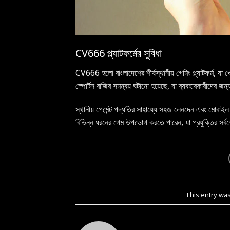
CV666 প্ল্যাটফর্মের সুবিধা
CV666 হলো বাংলাদেশের শীর্ষস্থানীয় গেমিং প্ল্যাটফর্ম, যা
স্পোর্টস বাজির সমন্বয় ঘটানো হয়েছে, যা ব্যবহারকারীদের জন্
স্থানীয় পেমেন্ট পদ্ধতির সাহায্যে সহজ লেনদেন এবং মোবাই
বিভিন্ন ধরনের গেম উপভোগ করতে পারেন, যা প্রযুক্তির সর্ব
This entry wa