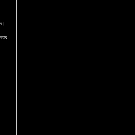
ছেন।
করার