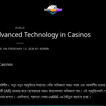
PUBLIC
dvanced Technology in Casinos
ED ON
FEBRUARY 13, 2026
BY
ADMIN
Casinos
 অপরিসীম। নতুন নতুন প্রযুক্তির সাহায্যে গেমিং অভিজ্ঞতা আরও সহজ এবং আকর্ষণীয় হয়েছ
়ালিটি (AR) ব্যবহার করে খেলোয়াড়রা আরও বাস্তবসম্মত অভিজ্ঞতা পায়। এই প্রযুক্তিগুলি গ
ভিজ্ঞতার জগতে। একইসাথে, প্রদত্ত সেবায়
cv666
এর বৈচিত্র্য বাড়ানো হচ্ছে।