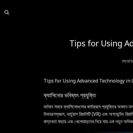
Skip
to
content
Tips for Using A
POST
Tips for Using Advanced Technology in 
ক্যাসিনোর ভবিষ্যৎ প্রযুক্তি
বর্তমান সময়ে ক্যাসিনোগুলোর কার্যক্রমে প্রযুক্তির অবদান
উদাহরণস্বরূপ, ভার্চুয়াল রিয়ালিটি (VR) এবং অগমেন্টেড রিয
বাস্তবতা বাড়ায় এবং খেলোয়াড়দের নিয়ে যায় এক নতুন অ