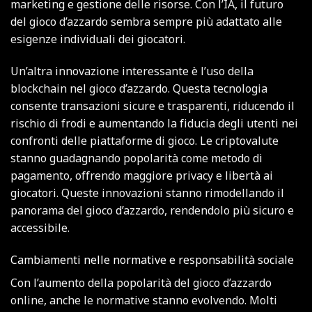
marketing e gestione delle risorse. Con l’IA, il futuro
del gioco d’azzardo sembra sempre più adattato alle
esigenze individuali dei giocatori.
Un’altra innovazione interessante è l’uso della
blockchain nel gioco d’azzardo. Questa tecnologia
consente transazioni sicure e trasparenti, riducendo il
rischio di frodi e aumentando la fiducia degli utenti nei
confronti delle piattaforme di gioco. Le criptovalute
stanno guadagnando popolarità come metodo di
pagamento, offrendo maggiore privacy e libertà ai
giocatori. Queste innovazioni stanno rimodellando il
panorama del gioco d’azzardo, rendendolo più sicuro e
accessibile.
Cambiamenti nelle normative e responsabilità sociale
Con l’aumento della popolarità del gioco d’azzardo
online, anche le normative stanno evolvendo. Molti