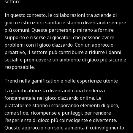
settore.
In questo contesto, le collaborazioni tra aziende di
gioco e istituzioni sanitarie stanno diventando sempre
più comuni. Queste partnership mirano a fornire
supporto e risorse ai giocatori che possono avere
problemi con il gioco d’azzardo. Con un approccio
proattivo, il settore può contribuire a ridurre i danni
sociali e promuovere un ambiente di gioco più sicuro e
responsabile.
Trend nella gamification e nelle esperienze utente
La gamification sta diventando una tendenza
fondamentale nel gioco d’azzardo online. Le
piattaforme stanno incorporando elementi di gioco,
come sfide, ricompense e punteggi, per rendere
l’esperienza di gioco più coinvolgente e divertente.
Questo approccio non solo aumenta il coinvolgimento