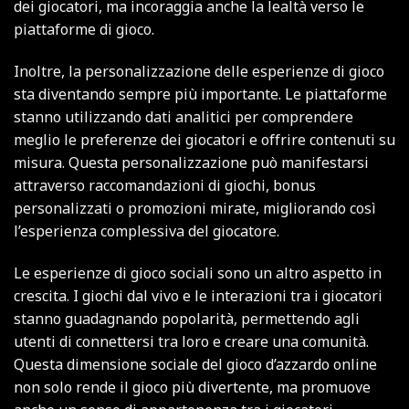
dei giocatori, ma incoraggia anche la lealtà verso le
piattaforme di gioco.
Inoltre, la personalizzazione delle esperienze di gioco
sta diventando sempre più importante. Le piattaforme
stanno utilizzando dati analitici per comprendere
meglio le preferenze dei giocatori e offrire contenuti su
misura. Questa personalizzazione può manifestarsi
attraverso raccomandazioni di giochi, bonus
personalizzati o promozioni mirate, migliorando così
l’esperienza complessiva del giocatore.
Le esperienze di gioco sociali sono un altro aspetto in
crescita. I giochi dal vivo e le interazioni tra i giocatori
stanno guadagnando popolarità, permettendo agli
utenti di connettersi tra loro e creare una comunità.
Questa dimensione sociale del gioco d’azzardo online
non solo rende il gioco più divertente, ma promuove