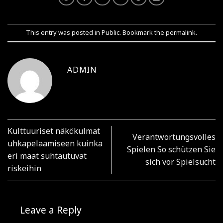
This entry was posted in
Public
. Bookmark the
permalink
.
ADMIN
Kulttuuriset näkökulmat
Verantwortungsvolles
uhkapelaamiseen kuinka
Spielen So schützen Sie
eri maat suhtautuvat
sich vor Spielsucht
riskeihin
Leave a Reply