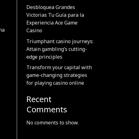
Desbloquea Grandes
Victorias Tu Guía para la
Experiencia Ace Game
na
Casino
Triumphant casino journeys:
Attain gambling’s cutting-
edge principles
Transform your capital with
game-changing strategies
for playing casino online
Recent
Comments
No comments to show.