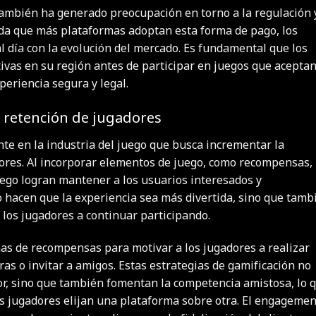
también ha generado preocupación en torno a la regulación 
ida que más plataformas adoptan esta forma de pago, los
 día con la evolución del mercado. Es fundamental que los
ivas en su región antes de participar en juegos que acepta
eriencia segura y legal.
a retención de jugadores
nte en la industria del juego que busca incrementar la
adores. Al incorporar elementos de juego, como recompensas,
juego logran mantener a los usuarios interesados y
 hacen que la experiencia sea más divertida, sino que tamb
 los jugadores a continuar participando.
as de recompensas para motivar a los jugadores a realizar
as o invitar a amigos. Estas estrategias de gamificación no
or, sino que también fomentan la competencia amistosa, lo 
os jugadores elijan una plataforma sobre otra. El engagemen