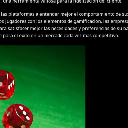
o, una herramienta valiosa para la fidelización del cliente.
 las plataformas a entender mejor el comportamiento de su
los jugadores con los elementos de gamificación, las empres
para satisfacer mejor las necesidades y preferencias de su b
ve para el éxito en un mercado cada vez más competitivo.