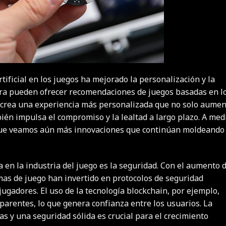
rtificial en los juegos ha mejorado la personalización y la
hora pueden ofrecer recomendaciones de juegos basadas en l
to crea una experiencia más personalizada que no solo aume
mbién impulsa el compromiso y la lealtad a largo plazo. A med
 que veamos aún más innovaciones que continúan moldeando 
 en la industria del juego es la seguridad. Con el aumento 
mas de juego han invertido en protocolos de seguridad
jugadores. El uso de la tecnología blockchain, por ejemplo,
parentes, lo que genera confianza entre los usuarios. La
s y una seguridad sólida es crucial para el crecimiento