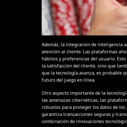
Además, la integración de inteligencia a
atención al cliente. Las plataformas a
hábitos y preferencias del usuario. Es
la satisfacción del cliente, sino que ta
que la tecnología avanza, es probable
futuro del juego en línea.
Otro aspecto importante de la tecnología
las amenazas cibernéticas, las platafor
robustos para proteger los datos de los 
garantiza transacciones seguras y trans
combinación de innovaciones tecnológica