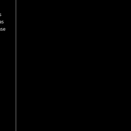
s
as
ase