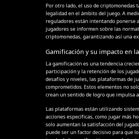
Por otro lado, el uso de criptomonedas 
legalidad en el ámbito del juego. A med
reguladores están intentando ponerse al
jugadores se informen sobre las normat
criptomonedas, garantizando así una exp
Gamificación y su impacto en l
La gamificación es una tendencia crecie
participación y la retención de los jug
desafíos y niveles, las plataformas de 
comprometidos. Estos elementos no solo
crean un sentido de logro que impulsa a
Las plataformas están utilizando sistem
acciones específicas, como jugar más hor
solo aumentan la satisfacción del jugad
puede ser un factor decisivo para que l