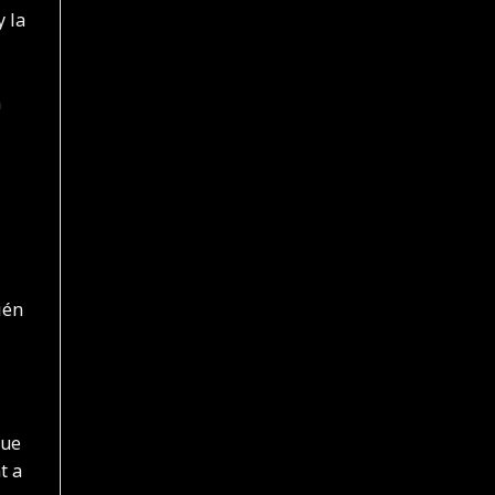
y la
n
ién
que
t a