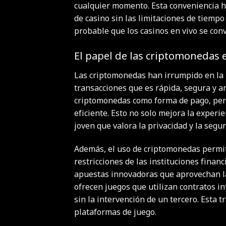
cualquier momento. Esta conveniencia ha
de casino sin las limitaciones de tiempo
probable que los casinos en vivo se conv
El papel de las criptomonedas e
Las criptomonedas han irrumpido en la 
transacciones que es rápida, segura y 
criptomonedas como forma de pago, perm
eficiente. Esto no solo mejora la experi
joven que valora la privacidad y la segu
Además, el uso de criptomonedas permit
restricciones de las instituciones financ
apuestas innovadoras que aprovechan la
ofrecen juegos que utilizan contratos i
sin la intervención de un tercero. Esta 
plataformas de juego.