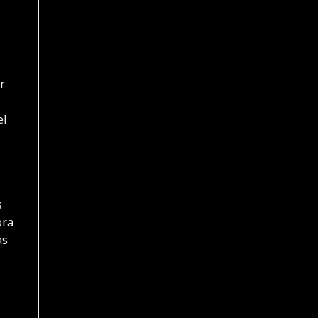
r
el
s
ora
ás