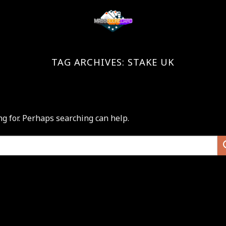
TAG ARCHIVES:
STAKE UK
ng for. Perhaps searching can help.