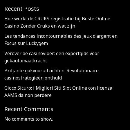
Recent Posts
Hoe werkt de CRUKS registratie bij Beste Online
Casino Zonder Cruks en wat zijn
Les tendances incontournables des jeux d'argent en
Focus sur Luckygem
Verover de casinovloer: een expertgids voor
gokautomaatkracht
Briljante gokvooruitzichten: Revolutionaire
casinostrategieën onthuld
Gioco Sicuro: i Migliori Siti Slot Online con licenza
AAMS da non perdere
Recent Comments
No comments to show.