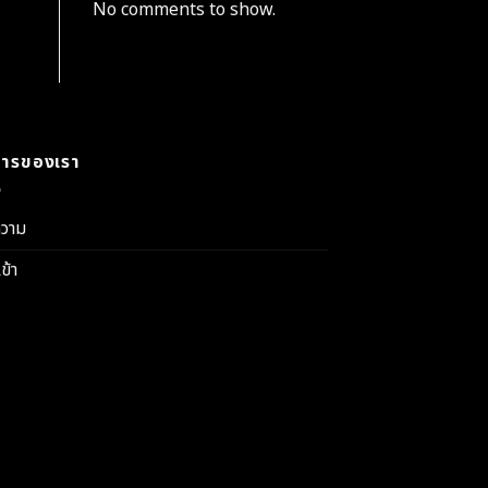
No comments to show.
การของเรา
วาม
ข้า