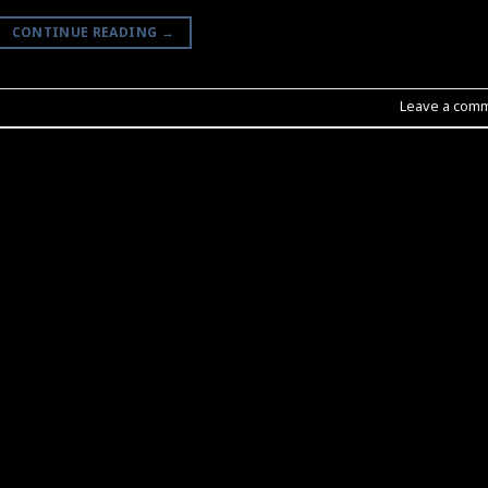
CONTINUE READING
→
Leave a com