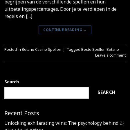
begrijpen van de verschillende spellen en hun
uitbetalingspercentages. Door je te verdiepen in de
regels en […]
CONTINUE READING
→
Posted in
Betano Casino Spellen
|
Tagged
Beste Spellen Betano
Leave a comment
Search
SEARCH
Recent Posts
Unlocking exhilarating wins: The psychology behind 라