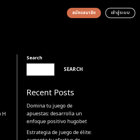
สมัครสมาชิก
เข้าสู่ระบบ
Search
SEARCH
Recent Posts
Domina tu juego de
apuestas: desarrolla un
υ Η
enfoque positivo hugobet
Estrategia de juego de élite: