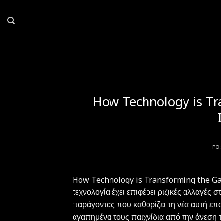
Skip
to
content
How Technology is T
PO
How Technology is Transforming the Gam
τεχνολογία έχει επιφέρει ριζικές αλλαγές σ
παράγοντας που καθορίζει τη νέα αυτή επ
αγαπημένα τους παιχνίδια από την άνεση τ