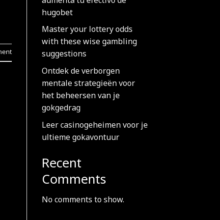
aumenta tu efectivo de
hugobet
Master your lottery odds
with these wise gambling
ment
suggestions
Ontdek de verborgen
mentale strategieën voor
het beheersen van je
gokgedrag
Leer casinogeheimen voor je
ultieme gokavontuur
Recent
Comments
No comments to show.