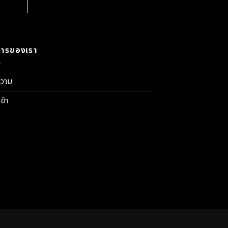
การของเรา
วาม
ข้า