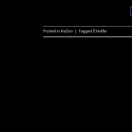
Posted in
Καζίνο
|
Tagged
Ελλάδα