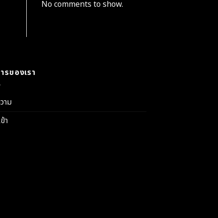
No comments to show.
การของเรา
วาม
ข้า