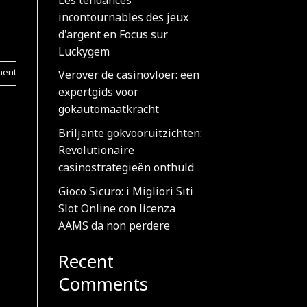
Les tendances
incontournables des jeux
d'argent en Focus sur
Luckygem
ment
Verover de casinovloer: een
expertgids voor
gokautomaatkracht
Briljante gokvooruitzichten:
Revolutionaire
casinostrategieën onthuld
Gioco Sicuro: i Migliori Siti
Slot Online con licenza
AAMS da non perdere
Recent
Comments