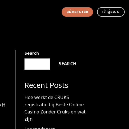
สมัครสมาชิก
เข้าสู่ระบบ
Search
SEARCH
Recent Posts
Hoe werkt de CRUKS
registratie bij Beste Online
υ Η
Casino Zonder Cruks en wat
zijn