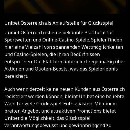
Unibet Österreich als Anlaufstelle für Glücksspiel
Unibet Österreich ist eine bekannte Plattform für
Sportwetten und Online-Casino-Spiele. Spieler finden
hier eine Vielzahl von spannenden Wettmöglichkeiten
und Casino-Spielen, die ihren Bedürfnissen
entsprechen. Die Plattform informiert regelmäßig über
Aktionen und Quoten-Boosts, was das Spielerlebnis
bereichert.
Auch wenn derzeit keine neuen Kunden aus Österreich
registriert werden können, bleibt Unibet eine beliebte
Wahl für viele Glücksspiel-Enthusiasten. Mit einem
breiten Angebot und attraktiven Promotions bietet
Unibet die Möglichkeit, das Glücksspiel
verantwortungsbewusst und gewinnbringend zu