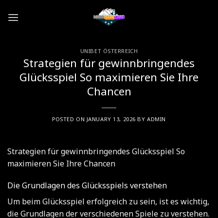
Skip
to
content
UNIBET ÖSTERREICH
Strategien für gewinnbringendes
Glücksspiel So maximieren Sie Ihre
Chancen
POSTED ON
JANUARY 13, 2026
BY
ADMIN
Strategien für gewinnbringendes Glücksspiel So
maximieren Sie Ihre Chancen
Die Grundlagen des Glücksspiels verstehen
Um beim Glücksspiel erfolgreich zu sein, ist es wichtig,
die Grundlagen der verschiedenen Spiele zu verstehen.