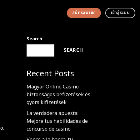
สมัครสมาชิก
เข้าสู่ระบบ
Search
SEARCH
Recent Posts
Magyar Online Casino:
biztonságos befizetések és
gyors kifizetések
La verdadera apuesta:
Mejora tus habilidades de
o,
concurso de casino
Vence a la banca: tu