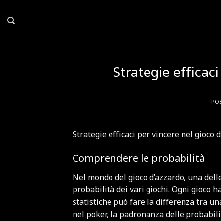
Skip
to
content
Strategie efficac
PO
Strategie efficaci per vincere nel gioco 
Comprendere le probabilità
Nel mondo del gioco d’azzardo, una dell
probabilità dei vari giochi. Ogni gioco h
statistiche può fare la differenza tra 
nel poker, la padronanza delle probabil