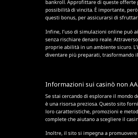
bankroll. Approfittare di queste offert
possibilità di vincita. È importante, per
questi bonus, per assicurarsi di sfruttarl
Infine, l’uso di simulazioni online può a
senza rischiare denaro reale. Attraverso 
proprie abilità in un ambiente sicuro. L’
diventare più preparati, trasformando il 
Informazioni sui casinò non A
Se stai cercando di esplorare il mondo 
è una risorsa preziosa. Questo sito forn
loro caratteristiche, promozioni e meto
complete che aiutano a scegliere il casi
Inoltre, il sito si impegna a promuovere