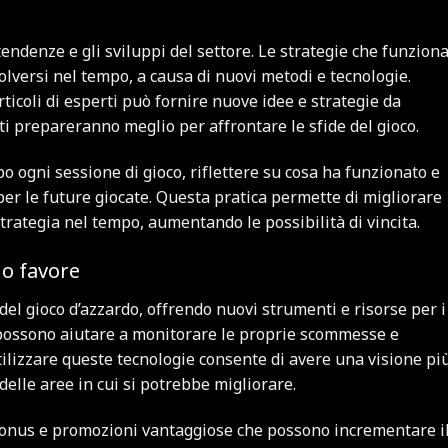
tendenze e gli sviluppi del settore. Le strategie che funzion
versi nel tempo, a causa di nuovi metodi e tecnologie.
ticoli di esperti può fornire nuove idee e strategie da
i ti prepareranno meglio per affrontare le sfide del gioco.
o ogni sessione di gioco, riflettere su cosa ha funzionato e
per le future giocate. Questa pratica permette di migliorare
trategia nel tempo, aumentando le possibilità di vincita.
io favore
del gioco d’azzardo, offrendo nuovi strumenti e risorse per i
si possono aiutare a monitorare le proprie scommesse e
ilizzare queste tecnologie consente di avere una visione pi
 delle aree in cui si potrebbe migliorare.
 bonus e promozioni vantaggiose che possono incrementare i