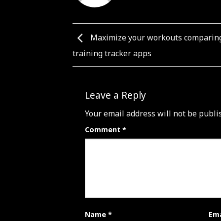
Maximize your workouts comparing
training tracker apps
Leave a Reply
Your email address will not be publi
Comment
*
Name
*
Em