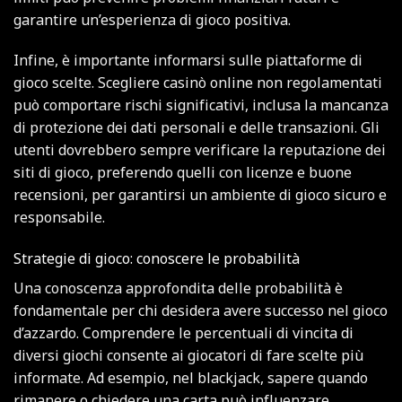
garantire un’esperienza di gioco positiva.
Infine, è importante informarsi sulle piattaforme di
gioco scelte. Scegliere casinò online non regolamentati
può comportare rischi significativi, inclusa la mancanza
di protezione dei dati personali e delle transazioni. Gli
utenti dovrebbero sempre verificare la reputazione dei
siti di gioco, preferendo quelli con licenze e buone
recensioni, per garantirsi un ambiente di gioco sicuro e
responsabile.
Strategie di gioco: conoscere le probabilità
Una conoscenza approfondita delle probabilità è
fondamentale per chi desidera avere successo nel gioco
d’azzardo. Comprendere le percentuali di vincita di
diversi giochi consente ai giocatori di fare scelte più
informate. Ad esempio, nel blackjack, sapere quando
rimanere o chiedere una carta può influenzare