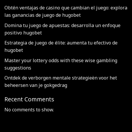
Obtén ventajas de casino que cambian el juego: explora
las ganancias de juego de hugobet
Domina tu juego de apuestas: desarrolla un enfoque
positivo hugobet
Estrategia de juego de élite: aumenta tu efectivo de
hugobet
Master your lottery odds with these wise gambling
suggestions
Ontdek de verborgen mentale strategieën voor het
beheersen van je gokgedrag
Recent Comments
No comments to show.