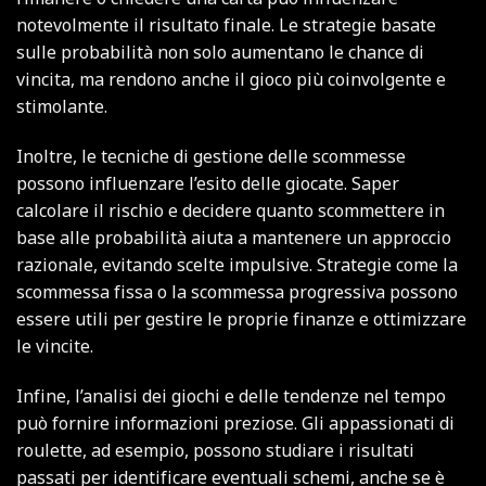
notevolmente il risultato finale. Le strategie basate
sulle probabilità non solo aumentano le chance di
vincita, ma rendono anche il gioco più coinvolgente e
stimolante.
Inoltre, le tecniche di gestione delle scommesse
possono influenzare l’esito delle giocate. Saper
calcolare il rischio e decidere quanto scommettere in
base alle probabilità aiuta a mantenere un approccio
razionale, evitando scelte impulsive. Strategie come la
scommessa fissa o la scommessa progressiva possono
essere utili per gestire le proprie finanze e ottimizzare
le vincite.
Infine, l’analisi dei giochi e delle tendenze nel tempo
può fornire informazioni preziose. Gli appassionati di
roulette, ad esempio, possono studiare i risultati
passati per identificare eventuali schemi, anche se è