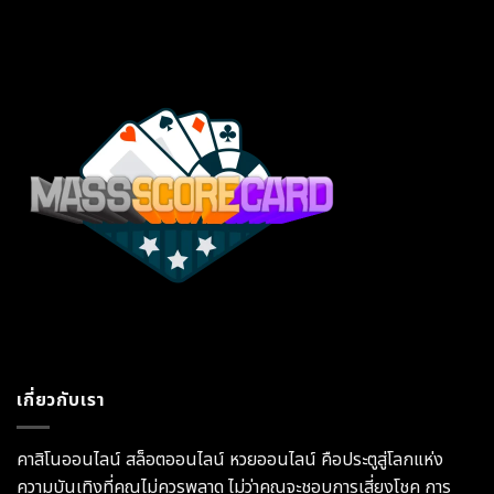
เกี่ยวกับเรา
คาสิโนออนไลน์ สล็อตออนไลน์ หวยออนไลน์ คือประตูสู่โลกแห่ง
ความบันเทิงที่คุณไม่ควรพลาด ไม่ว่าคุณจะชอบการเสี่ยงโชค การ