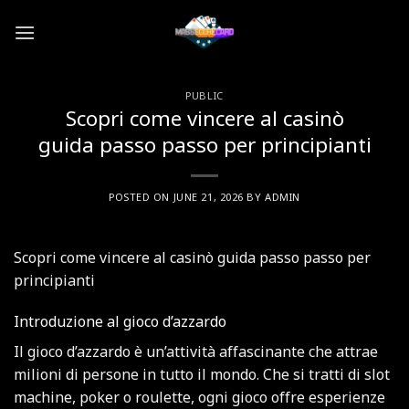
Skip
to
content
PUBLIC
Scopri come vincere al casinò
guida passo passo per principianti
POSTED ON
JUNE 21, 2026
BY
ADMIN
Scopri come vincere al casinò guida passo passo per
principianti
Introduzione al gioco d’azzardo
Il gioco d’azzardo è un’attività affascinante che attrae
milioni di persone in tutto il mondo. Che si tratti di slot
machine, poker o roulette, ogni gioco offre esperienze