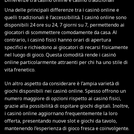
Differenze tra casinò online e casinò tradizionali
Una delle principali differenze tra i casinò online e
quelli tradizionali è l’accessibilità. I casinò online sono
disponibili 24 ore su 24, 7 giorni su 7, permettendo ai
giocatori di scommettere comodamente da casa. Al
contrario, i casinò fisici hanno orari di apertura
specifici e richiedono ai giocatori di recarsi fisicamente
nel luogo di gioco. Questa comodità rende i casinò
online particolarmente attraenti per chi ha uno stile di
vita frenetico.
Un altro aspetto da considerare è l’ampia varietà di
giochi disponibili nei casinò online. Spesso offrono un
numero maggiore di opzioni rispetto ai casinò fisici,
grazie alla possibilità di ospitare giochi digitali. Inoltre,
i casinò online aggiornano frequentemente la loro
offerta, presentando nuove slot e giochi da tavolo,
mantenendo l’esperienza di gioco fresca e coinvolgente.