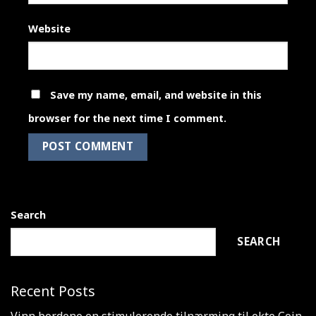
Website
Save my name, email, and website in this
browser for the next time I comment.
Search
SEARCH
Recent Posts