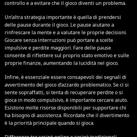
controllo e a evitare che il gioco diventi un problema.
Un’altra strategia importante è quella di prendersi
delle pause durante il gioco. Le pause aiutano a
rinfrescare la mente e a valutare le proprie decisioni.
Giocare senza interruzioni può portare a scelte
impulsive e perdite maggiori. Fare delle pause
consente di riflettere sul proprio stato emotivo e sulle
proprie finanze, aumentando la lucidità nel gioco.
Infine, è essenziale essere consapevoli dei segnali di
avvertimento del gioco d’azzardo problematico. Se ci si
sente sopraffatti, si tenta di recuperare perdite o si
gioca in modo compulsivo, è importante cercare aiuto.
Esistono molte risorse disponibili per supportare chi
ha bisogno di assistenza. Ricordate che il divertimento
è la priorità principale quando si gioca.