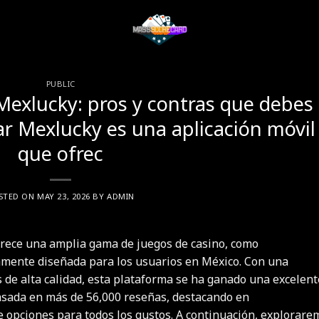
PUBLIC
Mexlucky: pros y contras que debes
ar Mexlucky es una aplicación móvil
que ofrec
STED ON
MAY 23, 2026
BY
ADMIN
frece una amplia gama de juegos de casino, como
camente diseñada para los usuarios en México. Con una
s de alta calidad, esta plataforma se ha ganado una excelent
basada en más de 56,000 reseñas, destacando en
 opciones para todos los gustos. A continuación, explorare