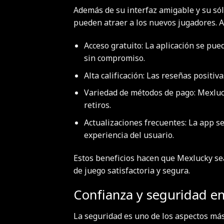
Además de su interfaz amigable y su sól
pueden atraer a los nuevos jugadores. 
Acceso gratuito: La aplicación se pue
sin compromiso.
Alta calificación: Las reseñas positiva
Variedad de métodos de pago: Mexluck
retiros.
Actualizaciones frecuentes: La app 
experiencia del usuario.
Estos beneficios hacen que Mexlucky se
de juego satisfactoria y segura.
Confianza y seguridad e
La seguridad es uno de los aspectos más 