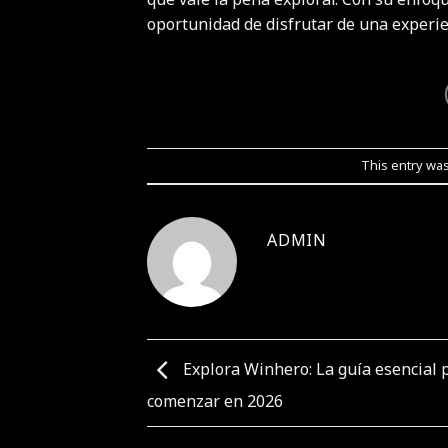
que vale la pena explorar. Con su enfoqu
oportunidad de disfrutar de una experien
This entry wa
ADMIN
Explora Winhero: La guía esencial 
comenzar en 2026