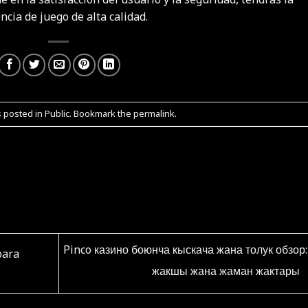
e en la satisfacción del usuario y la seguridad, tendrás la
cia de juego de alta calidad.
s posted in
Public
. Bookmark the
permalink
.
Pinco казино боюнча кыскача жана толук обзор:
para
жакшы жана жаман жактары