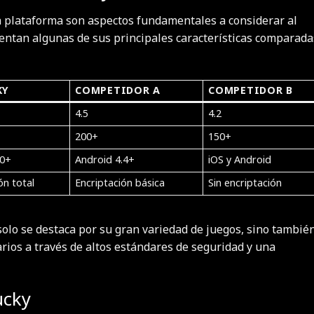
 la plataforma son aspectos fundamentales a considerar al
sentan algunas de sus principales características comparada
KY
COMPETIDOR A
COMPETIDOR B
4.5
4.2
200+
150+
.0+
Android 4.4+
iOS y Android
ón total
Encriptación básica
Sin encriptación
olo se destaca por su gran variedad de juegos, sino tambié
rios a través de altos estándares de seguridad y una
ucky