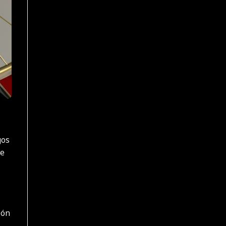
gos
de
ión