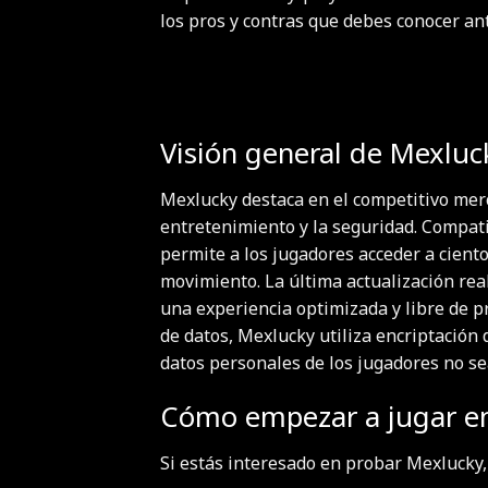
los pros y contras que debes conocer an
Visión general de Mexluc
Mexlucky destaca en el competitivo mer
entretenimiento y la seguridad. Compatib
permite a los jugadores acceder a cient
movimiento. La última actualización rea
una experiencia optimizada y libre de 
de datos, Mexlucky utiliza encriptación
datos personales de los jugadores no se
Cómo empezar a jugar e
Si estás interesado en probar Mexlucky