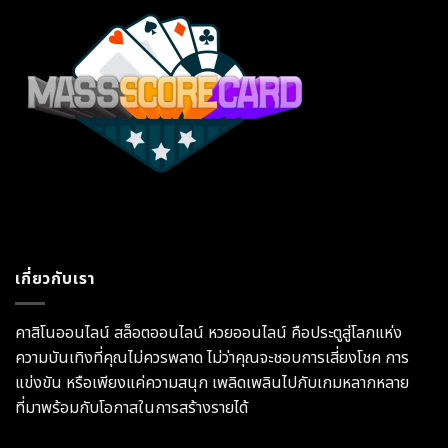
เกี่ยวกับเรา
คาสิโนออนไลน์ สล็อตออนไลน์ หวยออนไลน์ คือประตูสู่โลกแห่ง
ความบันเทิงที่คุณไม่ควรพลาด ไม่ว่าคุณจะชอบการเสี่ยงโชค การ
แข่งขัน หรือเพียงแค่ความสนุก เพลิดเพลินไปกับเกมหลากหลาย
ที่มาพร้อมกับโอกาสในการสร้างรายได้