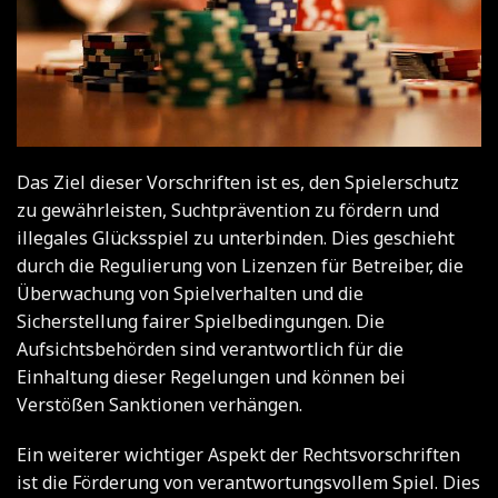
Das Ziel dieser Vorschriften ist es, den Spielerschutz
zu gewährleisten, Suchtprävention zu fördern und
illegales Glücksspiel zu unterbinden. Dies geschieht
durch die Regulierung von Lizenzen für Betreiber, die
Überwachung von Spielverhalten und die
Sicherstellung fairer Spielbedingungen. Die
Aufsichtsbehörden sind verantwortlich für die
Einhaltung dieser Regelungen und können bei
Verstößen Sanktionen verhängen.
Ein weiterer wichtiger Aspekt der Rechtsvorschriften
ist die Förderung von verantwortungsvollem Spiel. Dies