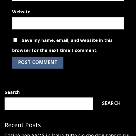
Website
Save my name, email, and website in this
browser for the next time I comment.
Search
SEARCH
Recent Posts
Casinò non AAMS in Italia: tutto ciò che devi sapere sui