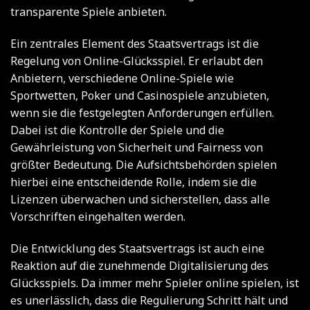
transparente Spiele anbieten.
Ein zentrales Element des Staatsvertrags ist die
Regelung von Online-Glücksspiel. Er erlaubt den
Anbietern, verschiedene Online-Spiele wie
Sportwetten, Poker und Casinospiele anzubieten,
wenn sie die festgelegten Anforderungen erfüllen.
Dabei ist die Kontrolle der Spiele und die
Gewährleistung von Sicherheit und Fairness von
größter Bedeutung. Die Aufsichtsbehörden spielen
hierbei eine entscheidende Rolle, indem sie die
Lizenzen überwachen und sicherstellen, dass alle
Vorschriften eingehalten werden.
Die Entwicklung des Staatsvertrags ist auch eine
Reaktion auf die zunehmende Digitalisierung des
Glücksspiels. Da immer mehr Spieler online spielen, ist
es unerlässlich, dass die Regulierung Schritt hält und