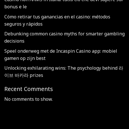
bonus e le
Cómo retirar tus ganancias en el casino: métodos
seguros y rápidos
Debunking common casino myths for smarter gambling
decisions
Speel onderweg met de Incaspin Casino app: mobiel
gamen op zijn best
Unlocking exhilarating wins: The psychology behind 라
이브 바카라 prizes
Recent Comments
No comments to show.