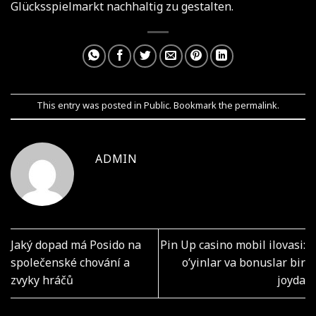
Glücksspielmarkt nachhaltig zu gestalten.
This entry was posted in
Public
. Bookmark the
permalink
.
ADMIN
Jaký dopad má Posido na
Pin Up casino mobil ilovasi:
společenské chování a
o’yinlar va bonuslar bir
zvyky hráčů
joyda