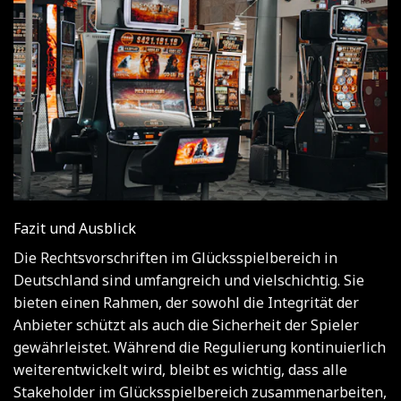
Fazit und Ausblick
Die Rechtsvorschriften im Glücksspielbereich in
Deutschland sind umfangreich und vielschichtig. Sie
bieten einen Rahmen, der sowohl die Integrität der
Anbieter schützt als auch die Sicherheit der Spieler
gewährleistet. Während die Regulierung kontinuierlich
weiterentwickelt wird, bleibt es wichtig, dass alle
Stakeholder im Glücksspielbereich zusammenarbeiten,