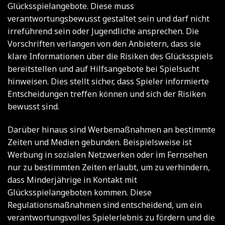
Glücksspielangebote. Diese muss
verantwortungsbewusst gestaltet sein und darf nicht
irreführend sein oder Jugendliche ansprechen. Die
Vorschriften verlangen von den Anbietern, dass sie
klare Informationen über die Risiken des Glücksspiels
bereitstellen und auf Hilfsangebote bei Spielsucht
hinweisen. Dies stellt sicher, dass Spieler informierte
Entscheidungen treffen können und sich der Risiken
bewusst sind.
Darüber hinaus sind Werbemaßnahmen an bestimmte
Zeiten und Medien gebunden. Beispielsweise ist
Werbung in sozialen Netzwerken oder im Fernsehen
nur zu bestimmten Zeiten erlaubt, um zu verhindern,
dass Minderjährige in Kontakt mit
Glücksspielangeboten kommen. Diese
Regulationsmaßnahmen sind entscheidend, um ein
verantwortungsvolles Spielerlebnis zu fördern und die