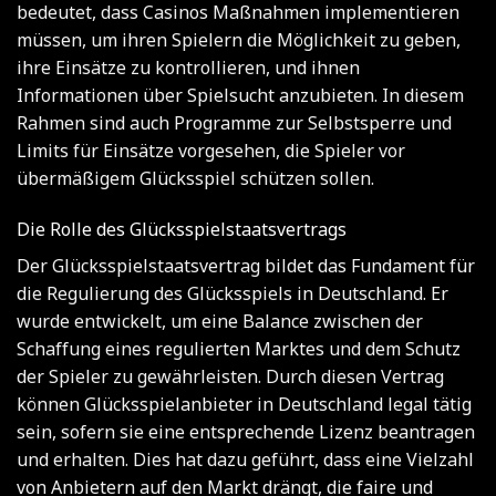
bedeutet, dass Casinos Maßnahmen implementieren
müssen, um ihren Spielern die Möglichkeit zu geben,
ihre Einsätze zu kontrollieren, und ihnen
Informationen über Spielsucht anzubieten. In diesem
Rahmen sind auch Programme zur Selbstsperre und
Limits für Einsätze vorgesehen, die Spieler vor
übermäßigem Glücksspiel schützen sollen.
Die Rolle des Glücksspielstaatsvertrags
Der Glücksspielstaatsvertrag bildet das Fundament für
die Regulierung des Glücksspiels in Deutschland. Er
wurde entwickelt, um eine Balance zwischen der
Schaffung eines regulierten Marktes und dem Schutz
der Spieler zu gewährleisten. Durch diesen Vertrag
können Glücksspielanbieter in Deutschland legal tätig
sein, sofern sie eine entsprechende Lizenz beantragen
und erhalten. Dies hat dazu geführt, dass eine Vielzahl
von Anbietern auf den Markt drängt, die faire und