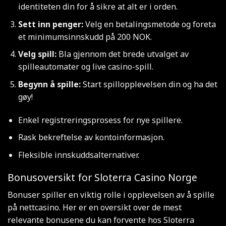
identiteten din for å sikre at alt er i orden.
Sett inn penger:
Velg en betalingsmetode og foreta
et minimumsinnskudd på 200 NOK.
Velg spill:
Bla gjennom det brede utvalget av
spilleautomater og live casino-spill.
Begynn å spille:
Start spillopplevelsen din og ha det
gøy!
Enkel registreringsprosess for nye spillere.
Rask bekreftelse av kontoinformasjon.
Fleksible innskuddsalternativer.
Bonusoversikt for Sloterra Casino Norge
Bonuser spiller en viktig rolle i opplevelsen av å spille
på nettcasino. Her er en oversikt over de mest
relevante bonusene du kan forvente hos Sloterra