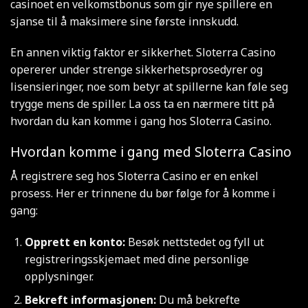
casinoet en velkomstbonus som gir nye spillere en
sjanse til å maksimere sine første innskudd.
En annen viktig faktor er sikkerhet. Sloterra Casino
opererer under strenge sikkerhetsprosedyrer og
lisensieringer, noe som betyr at spillerne kan føle seg
trygge mens de spiller. La oss ta en nærmere titt på
hvordan du kan komme i gang hos Sloterra Casino.
Hvordan komme i gang med Sloterra Casino
Å registrere seg hos Sloterra Casino er en enkel
prosess. Her er trinnene du bør følge for å komme i
gang:
Opprett en konto:
Besøk nettstedet og fyll ut
registreringsskjemaet med dine personlige
opplysninger.
Bekreft informasjonen:
Du må bekrefte