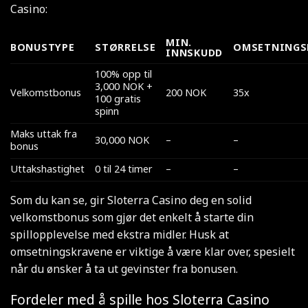
Casino:
MIN.
BONUSTYPE
STØRRELSE
OMSETNINGS
INNSKUDD
100% opp til
3,000 NOK +
Velkomstbonus
200 NOK
35x
100 gratis
spinn
Maks uttak fra
30,000 NOK
–
–
bonus
Uttakshastighet
0 til 24 timer
–
–
Som du kan se, gir Sloterra Casino deg en solid
velkomstbonus som gjør det enkelt å starte din
spillopplevelse med ekstra midler. Husk at
omsetningskravene er viktige å være klar over, spesielt
når du ønsker å ta ut gevinster fra bonusen.
Fordeler med å spille hos Sloterra Casino