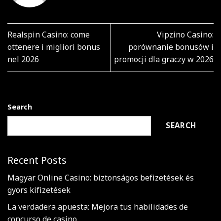
Realspin Casino: come
Vipzino Casino:
ottenere i migliori bonus
porównanie bonusów i
nel 2026
promocji dla graczy w 2026
Search
SEARCH
Recent Posts
Magyar Online Casino: biztonságos befizetések és
gyors kifizetések
La verdadera apuesta: Mejora tus habilidades de
concurso de casino