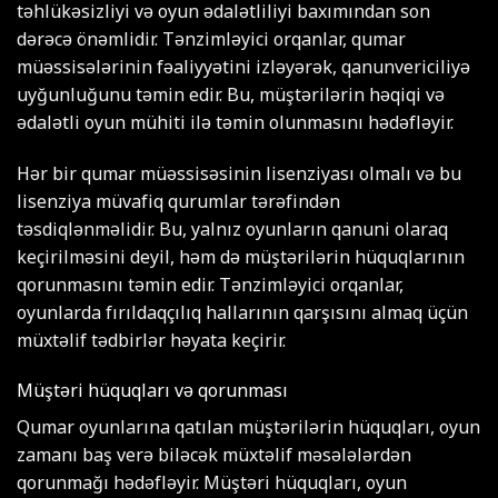
təhlükəsizliyi və oyun ədalətliliyi baxımından son
dərəcə önəmlidir. Tənzimləyici orqanlar, qumar
müəssisələrinin fəaliyyətini izləyərək, qanunvericiliyə
uyğunluğunu təmin edir. Bu, müştərilərin həqiqi və
ədalətli oyun mühiti ilə təmin olunmasını hədəfləyir.
Hər bir qumar müəssisəsinin lisenziyası olmalı və bu
lisenziya müvafiq qurumlar tərəfindən
təsdiqlənməlidir. Bu, yalnız oyunların qanuni olaraq
keçirilməsini deyil, həm də müştərilərin hüquqlarının
qorunmasını təmin edir. Tənzimləyici orqanlar,
oyunlarda fırıldaqçılıq hallarının qarşısını almaq üçün
müxtəlif tədbirlər həyata keçirir.
Müştəri hüquqları və qorunması
Qumar oyunlarına qatılan müştərilərin hüquqları, oyun
zamanı baş verə biləcək müxtəlif məsələlərdən
qorunmağı hədəfləyir. Müştəri hüquqları, oyun