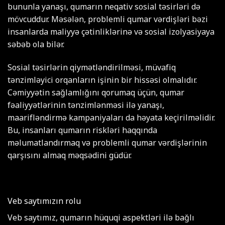
bununla yanaşı, qumarın neqativ sosial təsirləri də
mövcuddur. Məsələn, problemli qumar vərdişləri bəzi
insanlarda maliyyə çətinliklərinə və sosial izolyasiyaya
səbəb ola bilər.
Sosial təsirlərin qiymətləndirilməsi, müvafiq
tənzimləyici orqanların işinin bir hissəsi olmalıdır.
Cəmiyyətin sağlamlığını qorumaq üçün, qumar
fəaliyyətlərinin tənzimlənməsi ilə yanaşı,
maarifləndirmə kampaniyaları da həyata keçirilməlidir.
Bu, insanları qumarın riskləri haqqında
məlumatlandırmaq və problemli qumar vərdişlərinin
qarşısını almaq məqsədini güdür.
Veb saytımızın rolu
Veb saytımız, qumarın hüquqi aspektləri ilə bağlı