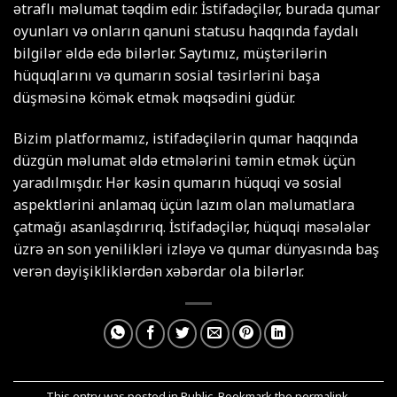
ətraflı məlumat təqdim edir. İstifadəçilər, burada qumar
oyunları və onların qanuni statusu haqqında faydalı
bilgilər əldə edə bilərlər. Saytımız, müştərilərin
hüquqlarını və qumarın sosial təsirlərini başa
düşməsinə kömək etmək məqsədini güdür.
Bizim platformamız, istifadəçilərin qumar haqqında
düzgün məlumat əldə etmələrini təmin etmək üçün
yaradılmışdır. Hər kəsin qumarın hüquqi və sosial
aspektlərini anlamaq üçün lazım olan məlumatlara
çatmağı asanlaşdırırıq. İstifadəçilər, hüquqi məsələlər
üzrə ən son yenilikləri izləyə və qumar dünyasında baş
verən dəyişikliklərdən xəbərdar ola bilərlər.
This entry was posted in
Public
. Bookmark the
permalink
.