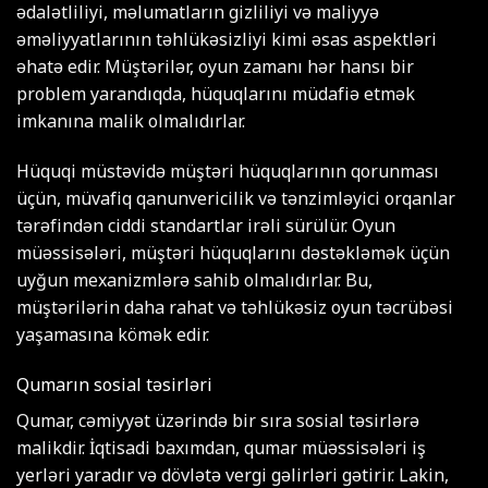
ədalətliliyi, məlumatların gizliliyi və maliyyə
əməliyyatlarının təhlükəsizliyi kimi əsas aspektləri
əhatə edir. Müştərilər, oyun zamanı hər hansı bir
problem yarandıqda, hüquqlarını müdafiə etmək
imkanına malik olmalıdırlar.
Hüquqi müstəvidə müştəri hüquqlarının qorunması
üçün, müvafiq qanunvericilik və tənzimləyici orqanlar
tərəfindən ciddi standartlar irəli sürülür. Oyun
müəssisələri, müştəri hüquqlarını dəstəkləmək üçün
uyğun mexanizmlərə sahib olmalıdırlar. Bu,
müştərilərin daha rahat və təhlükəsiz oyun təcrübəsi
yaşamasına kömək edir.
Qumarın sosial təsirləri
Qumar, cəmiyyət üzərində bir sıra sosial təsirlərə
malikdir. İqtisadi baxımdan, qumar müəssisələri iş
yerləri yaradır və dövlətə vergi gəlirləri gətirir. Lakin,