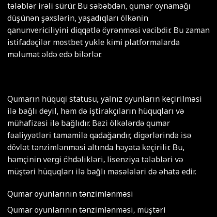
tələblər irəli sürür. Bu səbəbdən, qumar oynamağı
düşünən şəxslərin, yaşadıqları ölkənin
qanunvericiliyini diqqətlə öyrənməsi vacibdir. Bu zaman
istifadəçilər
mostbet yukle
kimi platformalarda
məlumat əldə edə bilərlər.
Qumarın hüquqi statusu, yalnız oyunların keçirilməsi
ilə bağlı deyil, həm də iştirakçıların hüquqları və
mühafizəsi ilə bağlıdır. Bəzi ölkələrdə qumar
fəaliyyətləri tamamilə qadağandır, digərlərində isə
dövlət tənzimlənməsi altında həyata keçirilir. Bu,
həmçinin vergi öhdəlikləri, lisenziya tələbləri və
müştəri hüquqları ilə bağlı məsələləri də əhatə edir.
Qumar oyunlarının tənzimlənməsi
Qumar oyunlarının tənzimlənməsi, müştəri