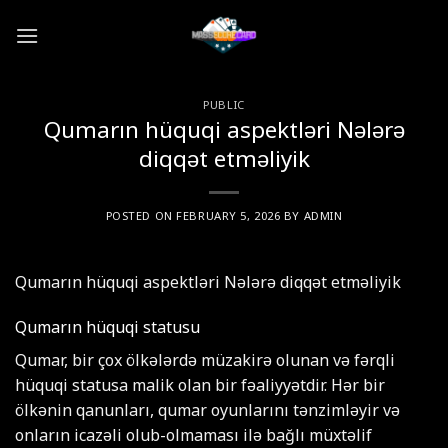
Skip
to
content
PUBLIC
Qumarın hüquqi aspektləri Nələrə
diqqət etməliyik
POSTED ON
FEBRUARY 5, 2026
BY
ADMIN
Qumarın hüquqi aspektləri Nələrə diqqət etməliyik
Qumarın hüquqi statusu
Qumar, bir çox ölkələrdə müzakirə olunan və fərqli
hüquqi statusa malik olan bir fəaliyyətdir. Hər bir
ölkənin qanunları, qumar oyunlarını tənzimləyir və
onların icazəli olub-olmaması ilə bağlı müxtəlif