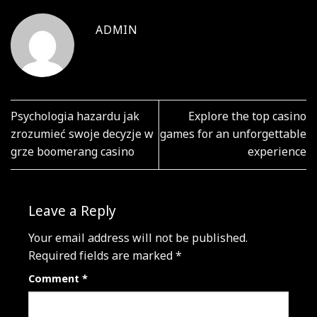
ADMIN
Psychologia hazardu jak
Explore the top casino
zrozumieć swoje decyzje w
games for an unforgettable
grze boomerang casino
experience
Leave a Reply
Your email address will not be published.
Required fields are marked
*
Comment
*