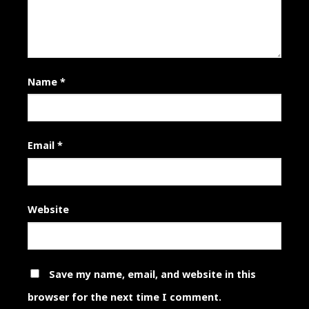
Name
*
Email
*
Website
Save my name, email, and website in this
browser for the next time I comment.