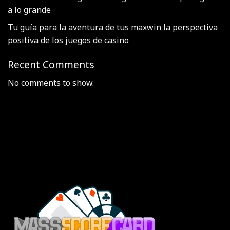
a lo grande
Tu guía para la aventura de tus maxwin la perspectiva
positiva de los juegos de casino
Recent Comments
No comments to show.