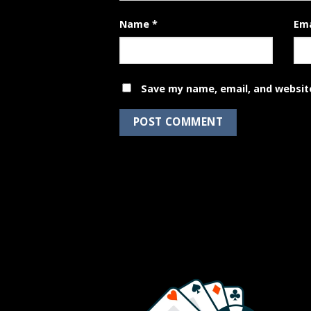
Name
*
Em
Save my name, email, and website