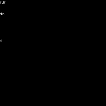
rur.
in.
hi