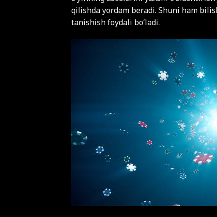
qilishda yordam beradi. Shuni ham bilish
tanishish foydali bo’ladi.