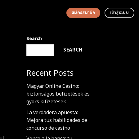
สมัครสมาชิก
เข้าสู่ระบบ
Search
SEARCH
Recent Posts
Magyar Online Casino:
biztonságos befizetések és
gyors kifizetések
La verdadera apuesta:
Mejora tus habilidades de
concurso de casino
ul
Vence a la banca: tu