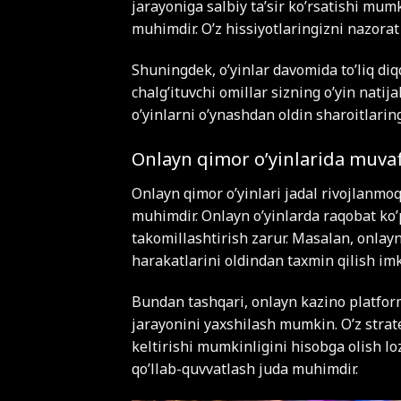
jarayoniga salbiy ta’sir ko’rsatishi mum
muhimdir. O’z hissiyotlaringizni nazorat
Shuningdek, o’yinlar davomida to’liq diq
chalg’ituvchi omillar sizning o’yin nati
o’yinlarni o’ynashdan oldin sharoitlarin
Onlayn qimor o’yinlarida muvaff
Onlayn qimor o’yinlari jadal rivojlanmo
muhimdir. Onlayn o’yinlarda raqobat ko’p
takomillashtirish zarur. Masalan, onlayn
harakatlarini oldindan taxmin qilish imk
Bundan tashqari, onlayn kazino platform
jarayonini yaxshilash mumkin. O’z strate
keltirishi mumkinligini hisobga olish lo
qo’llab-quvvatlash juda muhimdir.