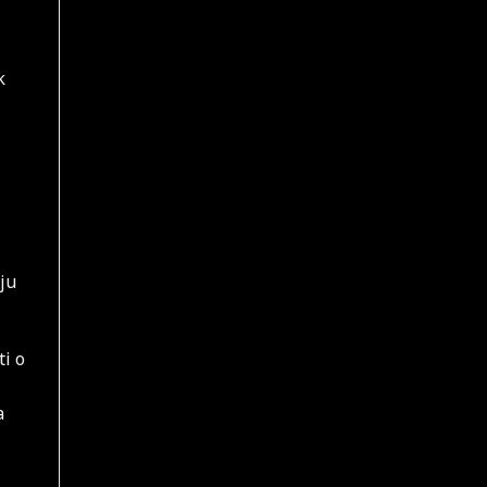
k
ju
ti o
a