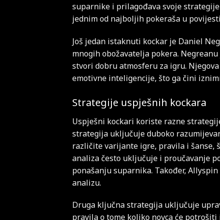
suparnike i prilagođava svoje strategij
jednim od najboljih pokeraša u povijesti
Još jedan istaknuti kockar je Daniel Neg
mnogih obožavatelja pokera. Negreanu j
stvori dobru atmosferu za igru. Njegova 
emotivne inteligencije, što ga čini izn
Strategije uspješnih kockara
Uspješni kockari koriste razne strategij
strategija uključuje duboko razumijevanj
različite varijante igre, pravila i šans
analiza često uključuje i proučavanje p
ponašanju suparnika. Također, Allyspin 
analizu.
Druga ključna strategija uključuje upra
pravila o tome koliko novca će potrošiti 