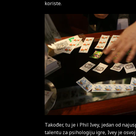
koriste.
Također, tu je i Phil Ivey, jedan od na
talentu za psihologiju igre, Ivey je osv