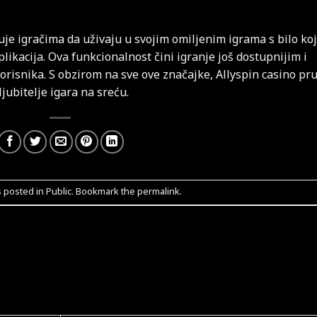
je igračima da uživaju u svojim omiljenim igrama s bilo ko
ikacija. Ova funkcionalnost čini igranje još dostupnijim i
 korisnika. S obzirom na sve ove značajke, Allyspin casino pr
jubitelje igara na sreću.
s posted in
Public
. Bookmark the
permalink
.