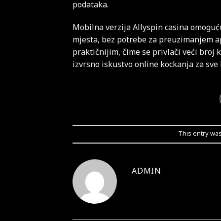
podataka.
Mobilna verzija Allyspin casina omoguću
mjesta, bez potrebe za preuzimanjem apl
praktičnijim, čime se privlači veći broj
izvrsno iskustvo online kockanja za sve l
This entry wa
ADMIN