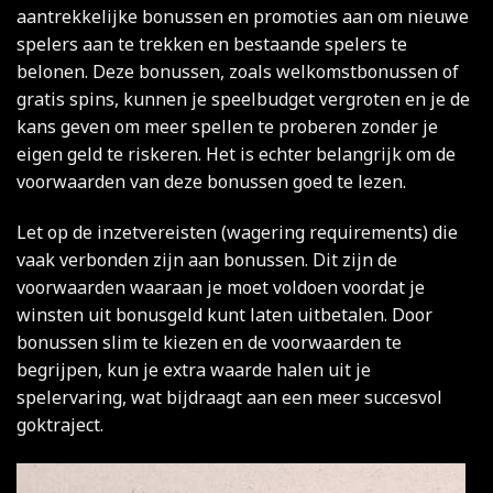
aantrekkelijke bonussen en promoties aan om nieuwe
spelers aan te trekken en bestaande spelers te
belonen. Deze bonussen, zoals welkomstbonussen of
gratis spins, kunnen je speelbudget vergroten en je de
kans geven om meer spellen te proberen zonder je
eigen geld te riskeren. Het is echter belangrijk om de
voorwaarden van deze bonussen goed te lezen.
Let op de inzetvereisten (wagering requirements) die
vaak verbonden zijn aan bonussen. Dit zijn de
voorwaarden waaraan je moet voldoen voordat je
winsten uit bonusgeld kunt laten uitbetalen. Door
bonussen slim te kiezen en de voorwaarden te
begrijpen, kun je extra waarde halen uit je
spelervaring, wat bijdraagt aan een meer succesvol
goktraject.