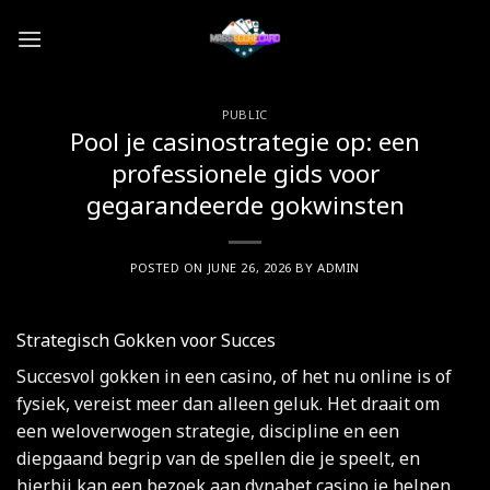
Skip
to
content
PUBLIC
Pool je casinostrategie op: een
professionele gids voor
gegarandeerde gokwinsten
POSTED ON
JUNE 26, 2026
BY
ADMIN
Strategisch Gokken voor Succes
Succesvol gokken in een casino, of het nu online is of
fysiek, vereist meer dan alleen geluk. Het draait om
een weloverwogen strategie, discipline en een
diepgaand begrip van de spellen die je speelt, en
hierbij kan een bezoek aan
dynabet casino
je helpen