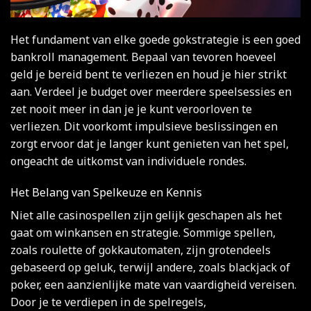
Het fundament van elke goede gokstrategie is een goed
bankroll management. Bepaal van tevoren hoeveel
geld je bereid bent te verliezen en houd je hier strikt
aan. Verdeel je budget over meerdere speelsessies en
zet nooit meer in dan je je kunt veroorloven te
verliezen. Dit voorkomt impulsieve beslissingen en
zorgt ervoor dat je langer kunt genieten van het spel,
ongeacht de uitkomst van individuele rondes.
Het Belang van Spelkeuze en Kennis
Niet alle casinospellen zijn gelijk geschapen als het
gaat om winkansen en strategie. Sommige spellen,
zoals roulette of gokkautomaten, zijn grotendeels
gebaseerd op geluk, terwijl andere, zoals blackjack of
poker, een aanzienlijke mate van vaardigheid vereisen.
Door je te verdiepen in de spelregels,