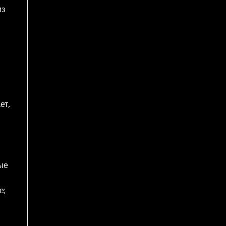
из
ет,
ые
е;