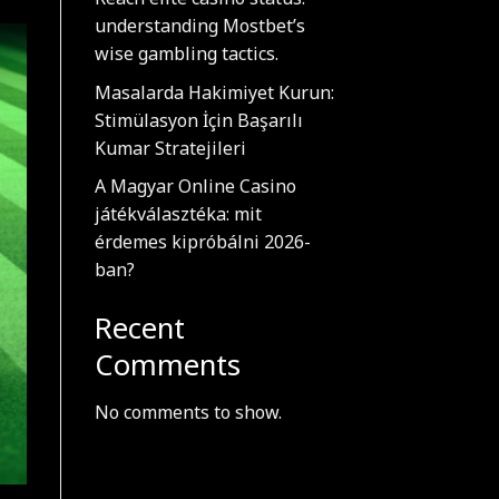
understanding Mostbet’s
wise gambling tactics.
Masalarda Hakimiyet Kurun:
Stimülasyon İçin Başarılı
Kumar Stratejileri
A Magyar Online Casino
játékválasztéka: mit
érdemes kipróbálni 2026-
ban?
Recent
Comments
No comments to show.