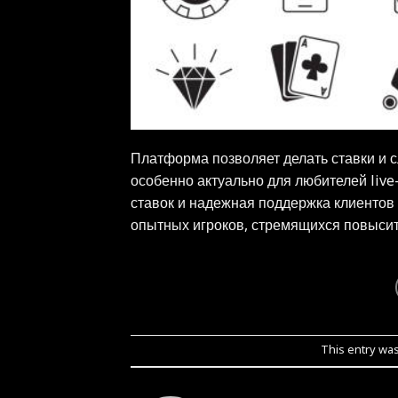
Платформа позволяет делать ставки и с
особенно актуально для любителей live
ставок и надежная поддержка клиентов
опытных игроков, стремящихся повысит
This entry wa