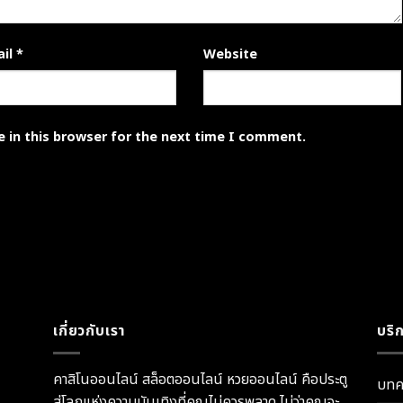
ail
*
Website
 in this browser for the next time I comment.
เกี่ยวกับเรา
บริ
คาสิโนออนไลน์ สล็อตออนไลน์ หวยออนไลน์ คือประตู
บทค
สู่โลกแห่งความบันเทิงที่คุณไม่ควรพลาด ไม่ว่าคุณจะ