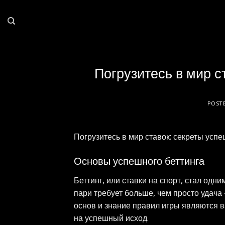
Skip
to
content
Погрузитесь в мир с
POST
Погрузитесь в мир ставок: секреты успе
Основы успешного беттинга
Беттинг, или ставки на спорт, стал од
пари требует больше, чем просто удача
основ и знание правил игры являются 
на успешный исход.